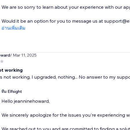
We are so sorry to learn about your experience with our app 
Would it be an option for you to message us at support@elf
อ่านเพิ่มเติม
oward
/ Mar 11, 2025
ot working
s not working, I upgraded, nothing... No answer to my suppo
ทีม Elfsight
Hello jeanninehoward,
We sincerely apologize for the issues you're experiencing w
We reached out to you and are committed to finding a solut