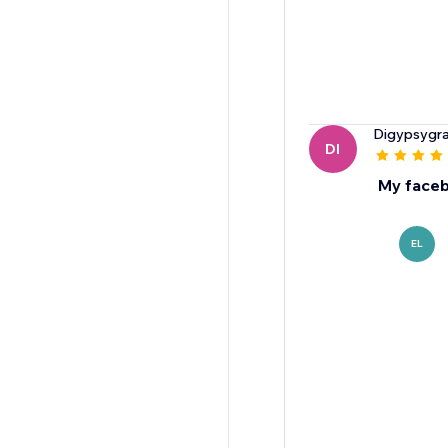
Digypsygr
DI
My faceb
EL