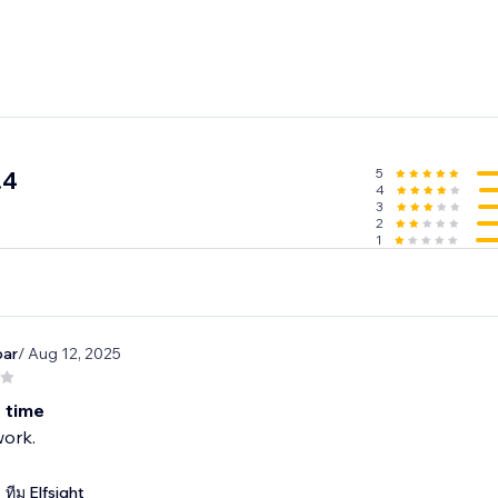
5
.4
4
3
2
1
bar
/ Aug 12, 2025
 time
work.
ทีม Elfsight