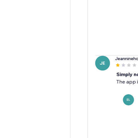
Jeannineh
JE
Simply n
The app i
EL