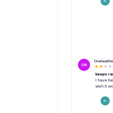
EL
Onehealthi
ON
keeps ra
I have be
wish it w
EL