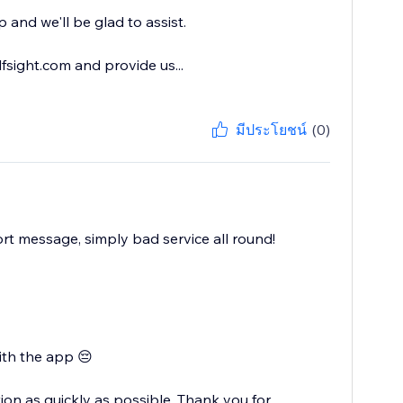
and we'll be glad to assist.
sight.com and provide us...
มีประโยชน์
(0)
rt message, simply bad service all round!
ith the app 😔
ion as quickly as possible. Thank you for