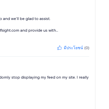
 and we'll be glad to assist.
sight.com and provide us with...
มีประโยชน์
(0)
domly stop displaying my feed on my site. I really