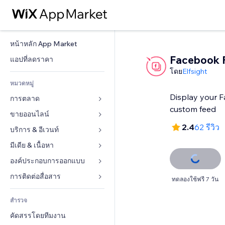
หน้าหลัก App Market
Facebook 
แอปที่ลดราคา
โดย
Elfsight
หมวดหมู่
Display your 
การตลาด
custom feed
ขายออนไลน์
โฆษณา
2.4
62 รีวิว
โทรศัพท์มือถือ
บริการ & อีเวนท์
แอปสำหรับร้านค้า
บทวิเคราะห์
การจัดส่ง & ส่งมอบสินค้า
มีเดีย & เนื้อหา
โรงแรม
โซเชียล
ปุ่มการจำหน่าย
อีเวนท์
องค์ประกอบการออกแบบ
แกลเลอรี
SEO
คอร์สออนไลน์
ร้านอาหาร
เพลง
แผนที่  & การนำทาง
การติดต่อสื่อสาร 
ทดลองใช้ฟรี 7 วัน
มีส่วนร่วม
สั่งพิมพ์ตามความต้องการ
อสังหาริมทรัพย์
พอดแคสต์
ส่วนบุคคล & ความปลอดภัย
แบบฟอร์ม
ทำอันดับเว็บไซต์
บัญชี
สำรวจ
การจอง
การถ่ายภาพ
นาฬิกา
บล็อก
อีเมล
คูปอง & ความภักดีในแบรนด์
คัดสรรโดยทีมงาน
วิดีโอ
เทมเพลตเพจ
แบบสำรวจ