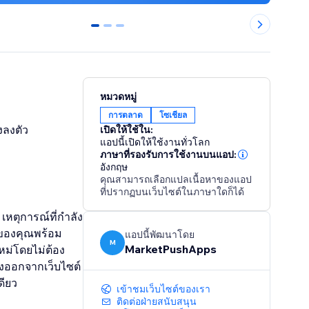
0
1
2
หมวดหมู่
การตลาด
โซเชียล
งลงตัว
เปิดให้ใช้ใน:
แอปนี้เปิดให้ใช้งานทั่วโลก
ภาษาที่รองรับการใช้งานบนแอป:
อังกฤษ
คุณสามารถเลือกแปลเนื้อหาของแอป
ที่ปรากฏบนเว็บไซต์ในภาษาใดก็ได้
เหตุการณ์ที่กำลัง
์ของคุณพร้อม
แอปนี้พัฒนาโดย
M
MarketPushApps
หม่โดยไม่ต้อง
องออกจากเว็บไซต์
ดียว
เข้าชมเว็บไซต์ของเรา
ติดต่อฝ่ายสนับสนุน