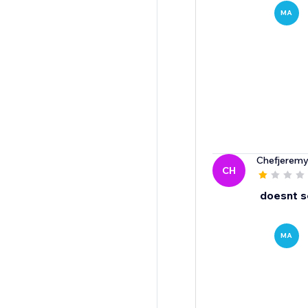
MA
Chefjerem
CH
doesnt s
MA