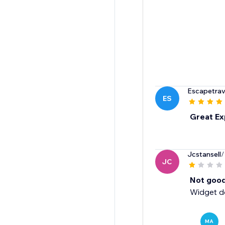
Escapetrav
ES
Great Ex
Jcstansell
/
JC
Not good
Widget do
MA