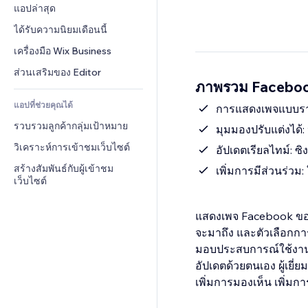
Conversion
โซลูชันคลังสินค้า
แอปล่าสุด
PDF
เอฟเฟกต์รูปภาพ
แชต
การดรอปชิป
การแชร์ไฟล์
ได้รับความนิยมเดือนนี้
ปุ่ม & เมนู
หมายเหตุ
ราคา & การสมัครใช้งาน
ข่าว
แบนเนอร์ & สัญลักษณ์
เครื่องมือ Wix Business
โทรศัพท์
การระดมทุนสาธารณะ 
บริการเนื้อหา
เครื่องคำนวน
ชุมชน
ส่วนเสริมของ Editor
(Crowdfunding)
ภาพรวม Facebo
เอฟเฟกต์ข้อความ
ค้นหา
รีวิว & การรับรอง
อาหาร & เครื่องดื่ม
แอปที่ช่วยคุณได้
อากาศ
การแสดงเพจแบบราบ
CRM
รวบรวมลูกค้ากลุ่มเป้าหมาย
แผนภูมิ & ตาราง
มุมมองปรับแต่งได้
วิเคราะห์การเข้าชมเว็บไซต์
อัปเดตเรียลไทม์: ซ
สร้างสัมพันธ์กับผู้เข้าชม
เพิ่มการมีส่วนร่วม
เว็บไซต์
แสดงเพจ Facebook ของคุ
จะมาถึง และตัวเลือกกา
มอบประสบการณ์ใช้งานที่
อัปเดตด้วยตนเอง ผู้เย
เพิ่มการมองเห็น เพิ่มก