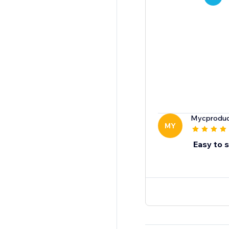
Mycproduc
MY
Easy to 