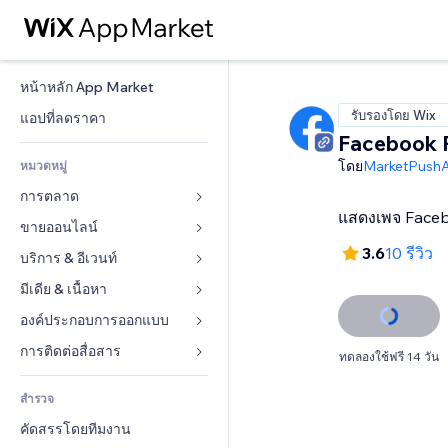
หน้าหลัก App Market
รับรองโดย Wix
แอปที่ลดราคา
Facebook 
โดย
MarketPush
หมวดหมู่
การตลาด
แสดงเพจ Faceb
ขายออนไลน์
โฆษณา
3.6
10 รีวิว
โทรศัพท์มือถือ
บริการ & อีเวนท์
แอปสำหรับร้านค้า
บทวิเคราะห์
การจัดส่ง & ส่งมอบสินค้า
มีเดีย & เนื้อหา
โรงแรม
โซเชียล
ปุ่มการจำหน่าย
อีเวนท์
องค์ประกอบการออกแบบ
แกลเลอรี
SEO
คอร์สออนไลน์
ร้านอาหาร
เพลง
แผนที่  & การนำทาง
การติดต่อสื่อสาร 
ทดลองใช้ฟรี 14 วัน
มีส่วนร่วม
สั่งพิมพ์ตามความต้องการ
อสังหาริมทรัพย์
พอดแคสต์
ส่วนบุคคล & ความปลอดภัย
แบบฟอร์ม
ทำอันดับเว็บไซต์
บัญชี
สำรวจ
การจอง
การถ่ายภาพ
นาฬิกา
บล็อก
อีเมล
คูปอง & ความภักดีในแบรนด์
คัดสรรโดยทีมงาน
วิดีโอ
เทมเพลตเพจ
แบบสำรวจ