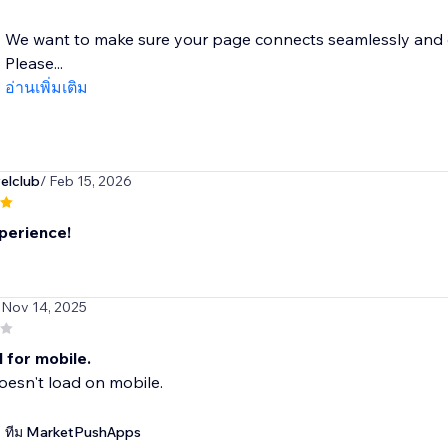
We want to make sure your page connects seamlessly and dis
Please...
อ่านเพิ่มเติม
elclub
/ Feb 15, 2026
perience!
 Nov 14, 2025
 for mobile.
esn't load on mobile.
ทีม MarketPushApps