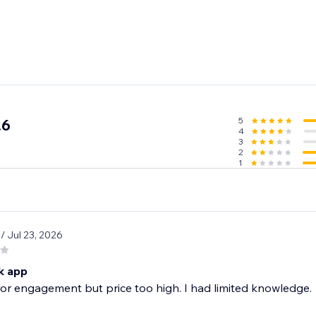
5
.6
4
3
2
1
8
/ Jul 23, 2026
k app
or engagement but price too high. I had limited knowledge.