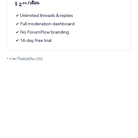
/เดือน
$
2
99
Unlimited threads & replies
Full moderation dashboard
No ForumFlow branding
14-day free trial
* ราคาในสกุลเงิน USD