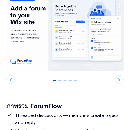
0
1
2
3
4
ภาพรวม ForumFlow
Threaded discussions — members create topics
and reply