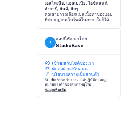
เอสโทเนีย
,
แอลเบเนีย
,
ไอซ์แลนด์
,
ฮังการี
,
ฮินดี
,
ฮีบรู
คุณสามารถเลือกแปลเนื้อหาของแอป
ที่ปรากฏบนเว็บไซต์ในภาษาใดก็ได้
แอปนี้พัฒนาโดย
S
StudioBase
เข้าชมเว็บไซต์ของเรา
ติดต่อฝ่ายสนับสนุน
นโยบายความเป็นส่วนตัว
StudioBase รับรองว่าได้ปฏิบัติตามกฏ
หมายการค้าของสหภาพยุโรป
ข้อมูลเพิ่มเติม