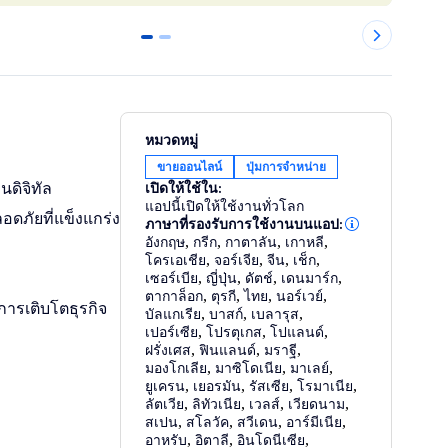
0
1
หมวดหมู่
ขายออนไลน์
ปุ่มการจำหน่าย
ดิจิทัล
เปิดให้ใช้ใน:
แอปนี้เปิดให้ใช้งานทั่วโลก
ดภัยที่แข็งแกร่ง
ภาษาที่รองรับการใช้งานบนแอป:
อังกฤษ
,
กรีก
,
กาตาลัน
,
เกาหลี
,
โครเอเชีย
,
จอร์เจีย
,
จีน
,
เช็ก
,
เซอร์เบีย
,
ญี่ปุ่น
,
ดัตช์
,
เดนมาร์ก
,
ตากาล็อก
,
ตุรกี
,
ไทย
,
นอร์เวย์
,
การเติบโตธุรกิจ
บัลแกเรีย
,
บาสก์
,
เบลารุส
,
เปอร์เซีย
,
โปรตุเกส
,
โปแลนด์
,
ฝรั่งเศส
,
ฟินแลนด์
,
มราฐี
,
มองโกเลีย
,
มาซิโดเนีย
,
มาเลย์
,
ยูเครน
,
เยอรมัน
,
รัสเซีย
,
โรมาเนีย
,
ลัตเวีย
,
ลิทัวเนีย
,
เวลส์
,
เวียดนาม
,
สเปน
,
สโลวัค
,
สวีเดน
,
อาร์มีเนีย
,
อาหรับ
,
อิตาลี
,
อินโดนีเซีย
,