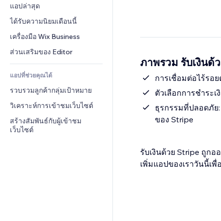
Conversion
โซลูชันคลังสินค้า
แอปล่าสุด
PDF
เอฟเฟกต์รูปภาพ
แชต
การดรอปชิป
การแชร์ไฟล์
ได้รับความนิยมเดือนนี้
ปุ่ม & เมนู
หมายเหตุ
ราคา & การสมัครใช้งาน
ข่าว
แบนเนอร์ & สัญลักษณ์
เครื่องมือ Wix Business
โทรศัพท์
การระดมทุนสาธารณะ 
บริการเนื้อหา
เครื่องคำนวน
ชุมชน
ส่วนเสริมของ Editor
(Crowdfunding)
ภาพรวม รับเงินด้ว
เอฟเฟกต์ข้อความ
ค้นหา
รีวิว & การรับรอง
อาหาร & เครื่องดื่ม
แอปที่ช่วยคุณได้
อากาศ
การเชื่อมต่อไร้รอยต
CRM
รวบรวมลูกค้ากลุ่มเป้าหมาย
แผนภูมิ & ตาราง
ตัวเลือกการชำระเง
วิเคราะห์การเข้าชมเว็บไซต์
ธุรกรรมที่ปลอดภั
ของ Stripe
สร้างสัมพันธ์กับผู้เข้าชม
เว็บไซต์
รับเงินด้วย Stripe ถูก
เพิ่มแอปของเราวันนี้เ