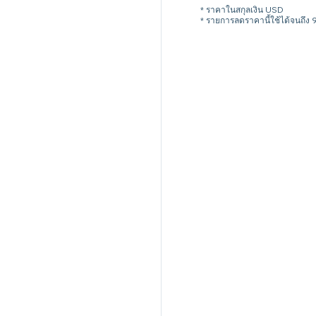
* ราคาในสกุลเงิน USD
* รายการลดราคานี้ใช้ได้จนถึง