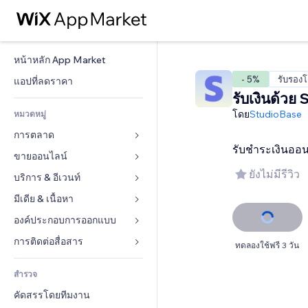
หน้าหลัก App Market
- 5%
รับรอง
แอปที่ลดราคา
รับเงินด้วย 
โดย
StudioBase
หมวดหมู่
การตลาด
รับชำระเงินออน
ขายออนไลน์
โฆษณา
ยังไม่มีรีวิว
โทรศัพท์มือถือ
บริการ & อีเวนท์
แอปสำหรับร้านค้า
บทวิเคราะห์
การจัดส่ง & ส่งมอบสินค้า
มีเดีย & เนื้อหา
โรงแรม
โซเชียล
ปุ่มการจำหน่าย
อีเวนท์
องค์ประกอบการออกแบบ
แกลเลอรี
SEO
คอร์สออนไลน์
ร้านอาหาร
เพลง
แผนที่  & การนำทาง
การติดต่อสื่อสาร 
ทดลองใช้ฟรี 3 วัน
มีส่วนร่วม
สั่งพิมพ์ตามความต้องการ
อสังหาริมทรัพย์
พอดแคสต์
ส่วนบุคคล & ความปลอดภัย
แบบฟอร์ม
ทำอันดับเว็บไซต์
บัญชี
สำรวจ
การจอง
การถ่ายภาพ
นาฬิกา
บล็อก
อีเมล
คูปอง & ความภักดีในแบรนด์
คัดสรรโดยทีมงาน
วิดีโอ
เทมเพลตเพจ
แบบสำรวจ