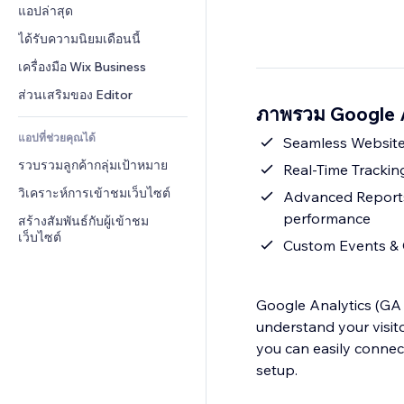
Conversion
โซลูชันคลังสินค้า
แอปล่าสุด
PDF
เอฟเฟกต์รูปภาพ
แชต
การดรอปชิป
การแชร์ไฟล์
ได้รับความนิยมเดือนนี้
ปุ่ม & เมนู
หมายเหตุ
ราคา & การสมัครใช้งาน
ข่าว
แบนเนอร์ & สัญลักษณ์
เครื่องมือ Wix Business
โทรศัพท์
การระดมทุนสาธารณะ 
บริการเนื้อหา
เครื่องคำนวน
ชุมชน
ส่วนเสริมของ Editor
(Crowdfunding)
ภาพรวม Google 
เอฟเฟกต์ข้อความ
ค้นหา
รีวิว & การรับรอง
อาหาร & เครื่องดื่ม
แอปที่ช่วยคุณได้
อากาศ
Seamless Website I
CRM
รวบรวมลูกค้ากลุ่มเป้าหมาย
แผนภูมิ & ตาราง
Real-Time Tracking
วิเคราะห์การเข้าชมเว็บไซต์
Advanced Reports
performance
สร้างสัมพันธ์กับผู้เข้าชม
เว็บไซต์
Custom Events & G
Google Analytics (GA 
understand your visit
you can easily connec
setup.