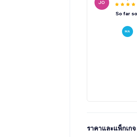
JO
So far s
MA
ราคาและแพ็กเกจ