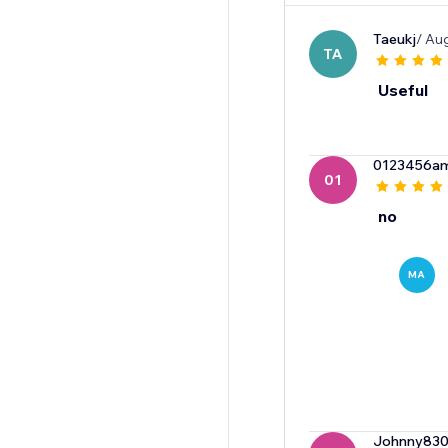
Taeukj
/ Au
TA
Useful
0123456a
01
no
MA
Johnny83