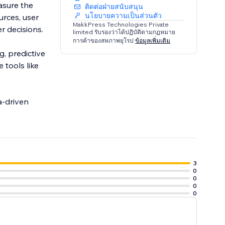
asure the
ติดต่อฝ่ายสนับสนุน
นโยบายความเป็นส่วนตัว
urces, user
MakkPress Technologies Private
r decisions.
limited รับรองว่าได้ปฏิบัติตามกฏหมาย
การค้าของสหภาพยุโรป
ข้อมูลเพิ่มเติม
, predictive
 tools like
a-driven
3
0
0
0
0