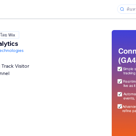
งโดย Wix
lytics
echnologies
Track Visitor
nnel