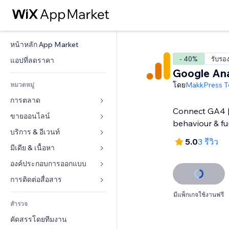
หน้าหลัก App Market
- 40%
รับรอ
แอปที่ลดราคา
Google Ana
โดย
MakkPress T
หมวดหมู่
การตลาด
Connect GA4 | 
ขายออนไลน์
โฆษณา
behaviour & fu
โทรศัพท์มือถือ
บริการ & อีเวนท์
แอปสำหรับร้านค้า
5.0
3 รีวิว
บทวิเคราะห์
การจัดส่ง & ส่งมอบสินค้า
มีเดีย & เนื้อหา
โรงแรม
โซเชียล
ปุ่มการจำหน่าย
อีเวนท์
องค์ประกอบการออกแบบ
แกลเลอรี
SEO
คอร์สออนไลน์
ร้านอาหาร
เพลง
แผนที่  & การนำทาง
การติดต่อสื่อสาร 
มีส่วนร่วม
สั่งพิมพ์ตามความต้องการ
อสังหาริมทรัพย์
พอดแคสต์
ส่วนบุคคล & ความปลอดภัย
แบบฟอร์ม
มีแพ็กเกจใช้งานฟรี
ทำอันดับเว็บไซต์
บัญชี
สำรวจ
การจอง
การถ่ายภาพ
นาฬิกา
บล็อก
อีเมล
คูปอง & ความภักดีในแบรนด์
คัดสรรโดยทีมงาน
วิดีโอ
เทมเพลตเพจ
แบบสำรวจ