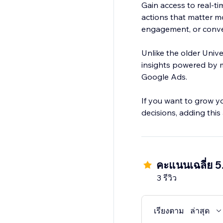
Gain access to real-t
actions that matter m
engagement, or conver
Unlike the older Univ
insights powered by m
Google Ads.
If you want to grow y
decisions, adding this
คะแนนเฉลี่ย 5
3 รีวิว
เรียงตาม
ล่าสุด