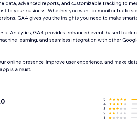
ime data, advanced reports, and customizable tracking to me
ost to your business. Whether you want to monitor traffic so
sions, GA4 gives you the insights you need to make smarte
ersal Analytics, GA4 provides enhanced event-based tracking
achine learning, and seamless integration with other Google
our online presence, improve user experience, and make dat
 app is a must.
5
.0
4
3
2
1