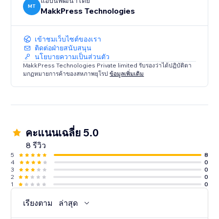
optimized, you're losing customers to competitors
แอปนี้พัฒนาโดย
MT
MakkPress Technologies
every day.
เข้าชมเว็บไซต์ของเรา
ติดต่อฝ่ายสนับสนุน
นโยบายความเป็นส่วนตัว
MakkPress Technologies Private limited รับรองว่าได้ปฏิบัติตา
มกฏหมายการค้าของสหภาพยุโรป
ข้อมูลเพิ่มเติม
คะแนนเฉลี่ย 5.0
8 รีวิว
5
8
4
0
3
0
2
0
1
0
เรียงตาม
ล่าสุด