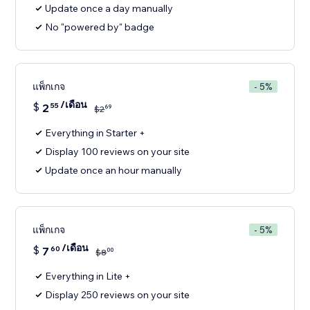
Update once a day manually
No "powered by" badge
แพ็กเกจ
- 5%
/เดือน
$
2
55
69
$
2
Everything in Starter +
Display 100 reviews on your site
Update once an hour manually
แพ็กเกจ
- 5%
/เดือน
$
7
60
00
$
8
Everything in Lite +
Display 250 reviews on your site