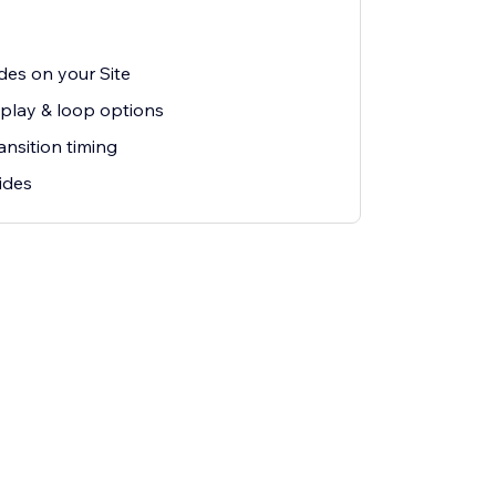
des on your Site
lay & loop options
ansition timing
ides