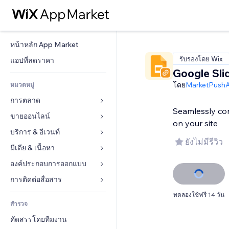
หน้าหลัก App Market
รับรองโดย Wix
แอปที่ลดราคา
Google Sli
โดย
MarketPush
หมวดหมู่
การตลาด
Seamlessly co
ขายออนไลน์
โฆษณา
on your site
โทรศัพท์มือถือ
บริการ & อีเวนท์
แอปสำหรับร้านค้า
ยังไม่มีรีวิว
บทวิเคราะห์
การจัดส่ง & ส่งมอบสินค้า
มีเดีย & เนื้อหา
โรงแรม
โซเชียล
ปุ่มการจำหน่าย
อีเวนท์
องค์ประกอบการออกแบบ
แกลเลอรี
SEO
คอร์สออนไลน์
ร้านอาหาร
เพลง
แผนที่  & การนำทาง
การติดต่อสื่อสาร 
มีส่วนร่วม
สั่งพิมพ์ตามความต้องการ
อสังหาริมทรัพย์
พอดแคสต์
ส่วนบุคคล & ความปลอดภัย
แบบฟอร์ม
ทดลองใช้ฟรี 14 วัน
ทำอันดับเว็บไซต์
บัญชี
สำรวจ
การจอง
การถ่ายภาพ
นาฬิกา
บล็อก
อีเมล
คูปอง & ความภักดีในแบรนด์
คัดสรรโดยทีมงาน
วิดีโอ
เทมเพลตเพจ
แบบสำรวจ