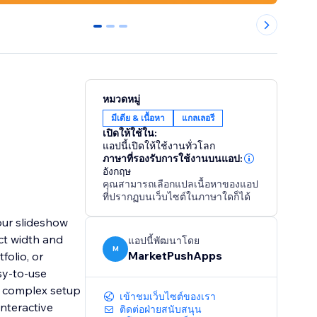
0
1
2
หมวดหมู่
มีเดีย & เนื้อหา
แกลเลอรี
เปิดให้ใช้ใน:
แอปนี้เปิดให้ใช้งานทั่วโลก
ภาษาที่รองรับการใช้งานบนแอป:
อังกฤษ
คุณสามารถเลือกแปลเนื้อหาของแอป
ที่ปรากฏบนเว็บไซต์ในภาษาใดก็ได้
our slideshow
ct width and
แอปนี้พัฒนาโดย
M
MarketPushApps
folio, or
sy-to-use
No complex setup
เข้าชมเว็บไซต์ของเรา
interactive
ติดต่อฝ่ายสนับสนุน