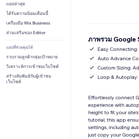
Conversion
โซลูชันคลังสินค้า
แอปล่าสุด
PDF
เอฟเฟกต์รูปภาพ
แชต
การดรอปชิป
การแชร์ไฟล์
ได้รับความนิยมเดือนนี้
ปุ่ม & เมนู
หมายเหตุ
ราคา & การสมัครใช้งาน
ข่าว
แบนเนอร์ & สัญลักษณ์
เครื่องมือ Wix Business
โทรศัพท์
การระดมทุนสาธารณะ 
บริการเนื้อหา
เครื่องคำนวน
ชุมชน
ส่วนเสริมของ Editor
(Crowdfunding)
ภาพรวม Google 
เอฟเฟกต์ข้อความ
ค้นหา
รีวิว & การรับรอง
อาหาร & เครื่องดื่ม
แอปที่ช่วยคุณได้
อากาศ
Easy Connecting: 
CRM
รวบรวมลูกค้ากลุ่มเป้าหมาย
แผนภูมิ & ตาราง
Auto Advance Cont
วิเคราะห์การเข้าชมเว็บไซต์
Custom Sizing: Adj
สร้างสัมพันธ์กับผู้เข้าชม
Loop & Autoplay:
เว็บไซต์
Effortlessly connect G
experience with autopl
height to fit your sit
tutorial, this app ens
settings, including a
just copy your Google 