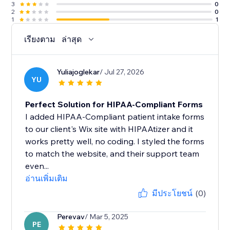
3
0
2
0
1
1
เรียงตาม
ล่าสุด
Yuliajoglekar
/ Jul 27, 2026
YU
Perfect Solution for HIPAA-Compliant Forms
I added HIPAA-Compliant patient intake forms
to our client's Wix site with HIPAAtizer and it
works pretty well, no coding. I styled the forms
to match the website, and their support team
even...
อ่านเพิ่มเติม
มีประโยชน์
(0)
Perevav
/ Mar 5, 2025
PE