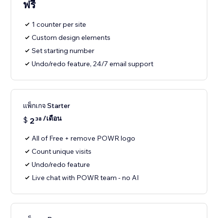
ฟรี
1 counter per site
Custom design elements
Set starting number
Undo/redo feature, 24/7 email support
แพ็กเกจ Starter
/เดือน
$
2
38
All of Free + remove POWR logo
Count unique visits
Undo/redo feature
Live chat with POWR team - no AI