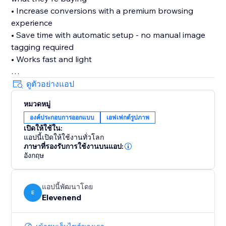
• Increase conversions with a premium browsing
experience
• Save time with automatic setup - no manual image
tagging required
• Works fast and light
Features:
ดูตัวอย่างแอป
• Three professional zoom types: hover zoom,
หมวดหมู่
magnifying lens, and inner zoom
องค์ประกอบการออกแบบ
เอฟเฟกต์รูปภาพ
• Adjustable magnification from 2x to 5x
เปิดให้ใช้ใน:
• Intelligent filtering - only zooms large product
แอปนี้เปิดให้ใช้งานทั่วโลก
images, not logos or icons
ภาษาที่รองรับการใช้งานบนแอป:
• Customizable cursor styles
อังกฤษ
• Lightweight and fast - won't slow down your site
แอปนี้พัฒนาโดย
Set it up once in your dashboard, and every product
E
Elevenend
image on your site gets enhanced automatically. Your
customers will love the ability to examine products in