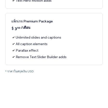
Text Hero Motion adds
แพ็กเกจ Premium Package
/เดือน
$
3
50
Unlimited slides and captions
All caption elements
Parallax effect
Remove Text Slider Builder adds
* ราคาในสกุลเงิน USD