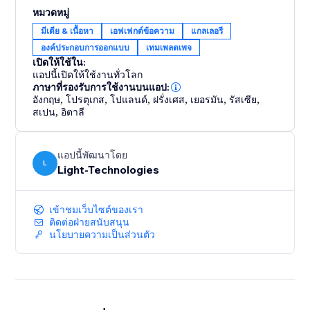
Ideal for business owners and creators who want to
หมวดหมู่
improve site engagement through interactive, design-
มีเดีย & เนื้อหา
เอฟเฟกต์ข้อความ
แกลเลอรี
driven experiences.
องค์ประกอบการออกแบบ
เทมเพลตเพจ
เปิดให้ใช้ใน:
แอปนี้เปิดให้ใช้งานทั่วโลก
ภาษาที่รองรับการใช้งานบนแอป:
อังกฤษ
,
โปรตุเกส
,
โปแลนด์
,
ฝรั่งเศส
,
เยอรมัน
,
รัสเซีย
,
สเปน
,
อิตาลี
แอปนี้พัฒนาโดย
L
Light-Technologies
เข้าชมเว็บไซต์ของเรา
ติดต่อฝ่ายสนับสนุน
นโยบายความเป็นส่วนตัว