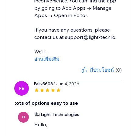
inconvenience. You can find the app
by going to Add Apps → Manage
Apps → Open in Editor.
If you have any questions, please
contact us at support@light-tech.io.
We’ll...
อ่านเพิ่มเติม
มีประโยชน์
(0)
Felix5608
/ Jun 4, 2026
FE
:ots of options easy to use
ทีม Light-Technologies
LI
Hello,