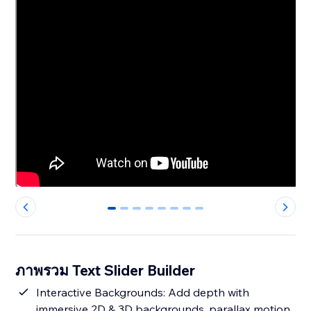
0
1
2
3
4
5
6
7
ภาพรวม Text Slider Builder
Interactive Backgrounds: Add depth with
immersive 2D & 3D backgrounds, parallax motion,