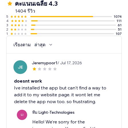
คะแนนเฉลี่ย 4.3
1404 รีวิว
5
1074
4
111
3
61
2
51
1
107
เรียงตาม
ล่าสุด
Jeremypoor1
/ Jul 17, 2026
JE
doesnt work
Ive installed the app but can't find a way to
add it to my website page. it wont let me
delete the app now too. so frustrating.
ทีม Light-Technologies
LI
Hello! We’re sorry for the