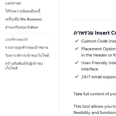
Conversion
โซลูชันคลังสินค้า
แอปล่าสุด
PDF
เอฟเฟกต์รูปภาพ
แชต
การดรอปชิป
การแชร์ไฟล์
ได้รับความนิยมเดือนนี้
ปุ่ม & เมนู
หมายเหตุ
ราคา & การสมัครใช้งาน
ข่าว
แบนเนอร์ & สัญลักษณ์
เครื่องมือ Wix Business
โทรศัพท์
การระดมทุนสาธารณะ 
บริการเนื้อหา
เครื่องคำนวน
ชุมชน
ส่วนเสริมของ Editor
(Crowdfunding)
ภาพรวม Insert 
เอฟเฟกต์ข้อความ
ค้นหา
รีวิว & การรับรอง
อาหาร & เครื่องดื่ม
แอปที่ช่วยคุณได้
อากาศ
Custom Code Inser
CRM
รวบรวมลูกค้ากลุ่มเป้าหมาย
แผนภูมิ & ตาราง
Placement Options
in the header or f
วิเคราะห์การเข้าชมเว็บไซต์
User-Friendly Int
สร้างสัมพันธ์กับผู้เข้าชม
เว็บไซต์
interface
24/7 email suppor
Take full control of 
This tool allows you 
flexibility and function