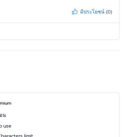
มีประโยชน์
(0)
remium
ือน
o use
haracters limit