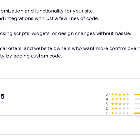
mization and functionality for your site.
 integrations with just a few lines of code.
cking scripts, widgets, or design changes without hassle.
 marketers, and website owners who want more control over th
ity by adding custom code.
5
.5
4
3
2
1