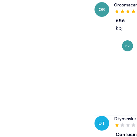
Orcomacan
OR
656
kbj
PU
Dtyminski
/
DT
Confusin