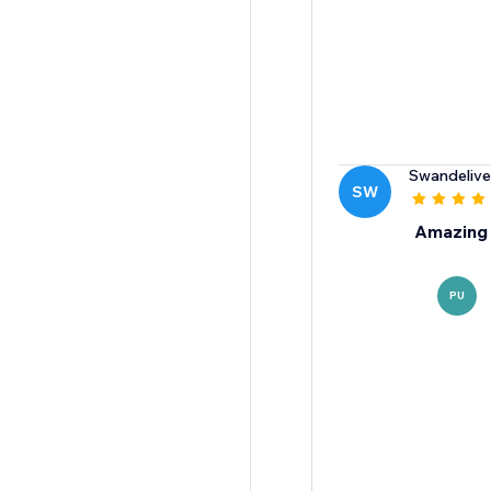
Swandeliver
SW
Amazing 
PU