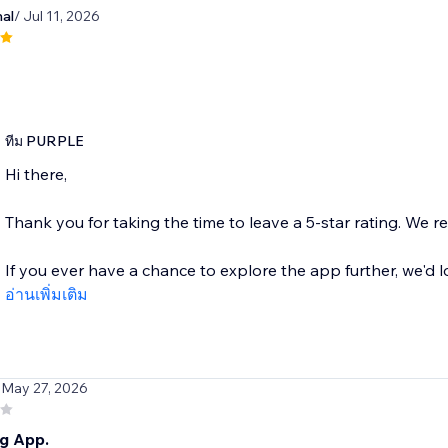
al
/ Jul 11, 2026
ทีม PURPLE
Hi there,
Thank you for taking the time to leave a 5-star rating. We r
If you ever have a chance to explore the app further, we'd l
อ่านเพิ่มเติม
 May 27, 2026
g App.