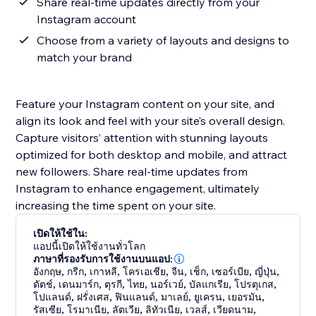
Share real-time updates directly from your
Instagram account
Choose from a variety of layouts and designs to
match your brand
Feature your Instagram content on your site, and
align its look and feel with your site’s overall design.
Capture visitors’ attention with stunning layouts
optimized for both desktop and mobile, and attract
new followers. Share real-time updates from
Instagram to enhance engagement, ultimately
increasing the time spent on your site.
เปิดให้ใช้ใน:
แอปนี้เปิดให้ใช้งานทั่วโลก
ภาษาที่รองรับการใช้งานบนแอป:
อังกฤษ
,
กรีก
,
เกาหลี
,
โครเอเชีย
,
จีน
,
เช็ก
,
เซอร์เบีย
,
ญี่ปุ่น
,
ดัตช์
,
เดนมาร์ก
,
ตุรกี
,
ไทย
,
นอร์เวย์
,
บัลแกเรีย
,
โปรตุเกส
,
โปแลนด์
,
ฝรั่งเศส
,
ฟินแลนด์
,
มาเลย์
,
ยูเครน
,
เยอรมัน
,
รัสเซีย
,
โรมาเนีย
,
ลัตเวีย
,
ลิทัวเนีย
,
เวลส์
,
เวียดนาม
,