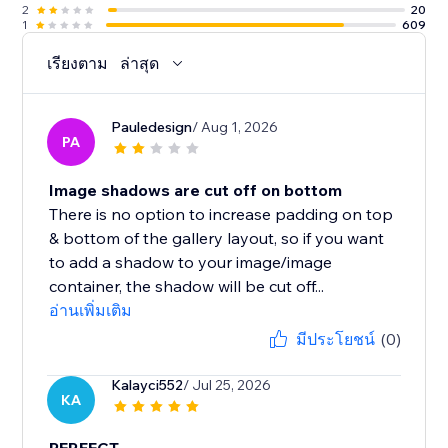
2
20
1
609
เรียงตาม
ล่าสุด
Pauledesign
/ Aug 1, 2026
PA
Image shadows are cut off on bottom
There is no option to increase padding on top
& bottom of the gallery layout, so if you want
to add a shadow to your image/image
container, the shadow will be cut off...
อ่านเพิ่มเติม
มีประโยชน์
(0)
Kalayci552
/ Jul 25, 2026
KA