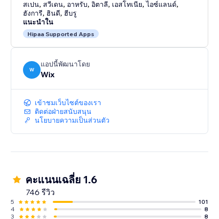
สเปน
,
สวีเดน
,
อาหรับ
,
อิตาลี
,
เอสโทเนีย
,
ไอซ์แลนด์
,
ฮังการี
,
ฮินดี
,
ฮีบรู
แนะนำใน
Hipaa Supported Apps
แอปนี้พัฒนาโดย
W
Wix
เข้าชมเว็บไซต์ของเรา
ติดต่อฝ่ายสนับสนุน
นโยบายความเป็นส่วนตัว
คะแนนเฉลี่ย 1.6
746 รีวิว
5
101
4
8
3
8