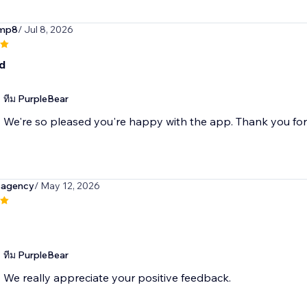
omp8
/ Jul 8, 2026
d
ทีม PurpleBear
We're so pleased you're happy with the app. Thank you fo
isagency
/ May 12, 2026
ทีม PurpleBear
We really appreciate your positive feedback.