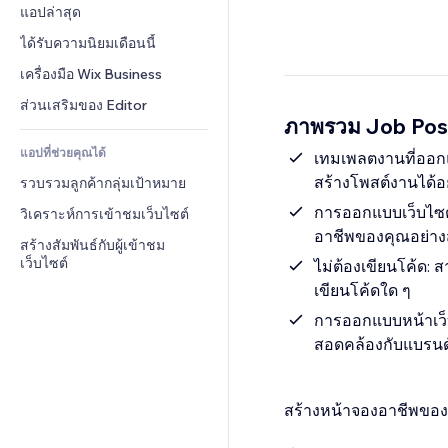
Conversion
โซลูชันคลังสินค้า
แอปล่าสุด
PDF
เอฟเฟกต์รูปภาพ
แชต
การดรอปชิป
การแชร์ไฟล์
ได้รับความนิยมเดือนนี้
ปุ่ม & เมนู
หมายเหตุ
ราคา & การสมัครใช้งาน
ข่าว
แบนเนอร์ & สัญลักษณ์
เครื่องมือ Wix Business
โทรศัพท์
การระดมทุนสาธารณะ 
บริการเนื้อหา
เครื่องคำนวน
ชุมชน
ส่วนเสริมของ Editor
(Crowdfunding)
ภาพรวม Job Pos
เอฟเฟกต์ข้อความ
ค้นหา
รีวิว & การรับรอง
อาหาร & เครื่องดื่ม
แอปที่ช่วยคุณได้
อากาศ
เทมเพลตงานที่ออกแ
CRM
สร้างโพสต์งานได้อ
รวบรวมลูกค้ากลุ่มเป้าหมาย
แผนภูมิ & ตาราง
การออกแบบเว็บไซต์
วิเคราะห์การเข้าชมเว็บไซต์
อาชีพของคุณอย่าง
สร้างสัมพันธ์กับผู้เข้าชม
เว็บไซต์
ไม่ต้องเขียนโค้ด:
เขียนโค้ดใด ๆ
การออกแบบหน้าเว็
สอดคล้องกับแบรนด์
สร้างหน้าจองอาชีพของค