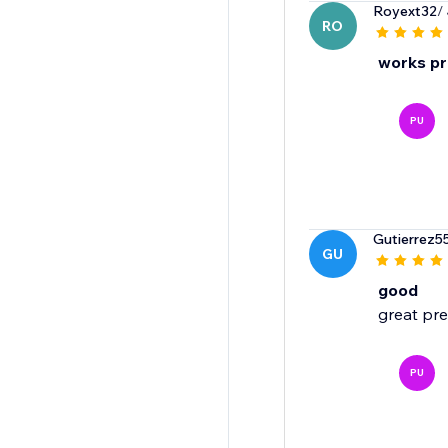
Royext32
/
RO
works pr
PU
Gutierrez5
GU
good
great pr
PU