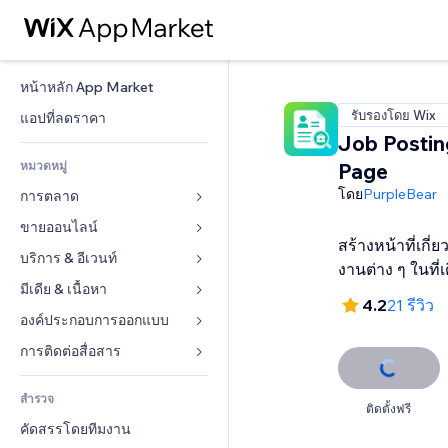
หน้าหลัก App Market
รับรองโดย Wix
แอปที่ลดราคา
Job Postin
หมวดหมู่
Page
โดย
PurpleBear
การตลาด
ขายออนไลน์
โฆษณา
สร้างหน้าที่เกี
โทรศัพท์มือถือ
บริการ & อีเวนท์
แอปสำหรับร้านค้า
งานต่าง ๆ ในที่เ
บทวิเคราะห์
การจัดส่ง & ส่งมอบสินค้า
มีเดีย & เนื้อหา
โรงแรม
4.2
21 รีวิว
โซเชียล
ปุ่มการจำหน่าย
อีเวนท์
องค์ประกอบการออกแบบ
แกลเลอรี
SEO
คอร์สออนไลน์
ร้านอาหาร
เพลง
แผนที่  & การนำทาง
การติดต่อสื่อสาร 
มีส่วนร่วม
สั่งพิมพ์ตามความต้องการ
อสังหาริมทรัพย์
พอดแคสต์
ส่วนบุคคล & ความปลอดภัย
แบบฟอร์ม
ทำอันดับเว็บไซต์
บัญชี
สำรวจ
การจอง
การถ่ายภาพ
นาฬิกา
บล็อก
ติดตั้งฟรี
อีเมล
คูปอง & ความภักดีในแบรนด์
คัดสรรโดยทีมงาน
วิดีโอ
เทมเพลตเพจ
แบบสำรวจ