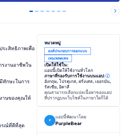
0
1
2
3
4
5
6
หมวดหมู่
ระสิทธิภาพเพื่อ
องค์ประกอบการออกแบบ
เทมเพลตเพจ
ยการงานอาชีพใน
เปิดให้ใช้ใน:
แอปนี้เปิดให้ใช้งานทั่วโลก
ภาษาที่รองรับการใช้งานบนแอป:
งมีทักษะในการ
อังกฤษ
,
โปรตุเกส
,
ฝรั่งเศส
,
เยอรมัน
,
รัสเซีย
,
อิตาลี
คุณสามารถเลือกแปลเนื้อหาของแอป
งงานของคุณให้
ที่ปรากฏบนเว็บไซต์ในภาษาใดก็ได้
แอปนี้พัฒนาโดย
P
PurpleBear
ที่ดีที่สุด