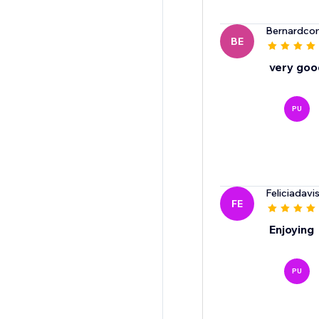
Bernardc
BE
very goo
PU
Feliciadav
FE
Enjoying
PU