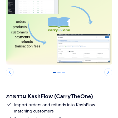
0
1
2
ภาพรวม KashFlow (CarryTheOne)
Import orders and refunds into KashFlow,
matching customers