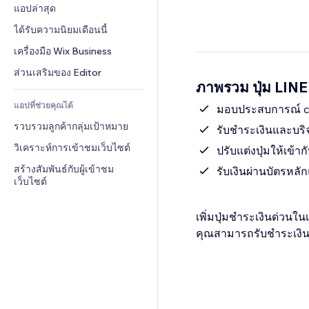
Conversion
โซลูชันคลังสินค้า
แอปล่าสุด
PDF
เอฟเฟกต์รูปภาพ
แชต
การดรอปชิป
การแชร์ไฟล์
ได้รับความนิยมเดือนนี้
ปุ่ม & เมนู
หมายเหตุ
ราคา & การสมัครใช้งาน
ข่าว
แบนเนอร์ & สัญลักษณ์
เครื่องมือ Wix Business
โทรศัพท์
การระดมทุนสาธารณะ 
บริการเนื้อหา
เครื่องคำนวน
ชุมชน
ส่วนเสริมของ Editor
(Crowdfunding)
ภาพรวม ปุ่ม LINE
เอฟเฟกต์ข้อความ
ค้นหา
รีวิว & การรับรอง
อาหาร & เครื่องดื่ม
แอปที่ช่วยคุณได้
อากาศ
มอบประสบการณ์ che
CRM
รวบรวมลูกค้ากลุ่มเป้าหมาย
แผนภูมิ & ตาราง
รับชำระเงินและบร
วิเคราะห์การเข้าชมเว็บไซต์
ปรับแต่งปุ่มให้เข้าก
สร้างสัมพันธ์กับผู้เข้าชม
รับเงินผ่านบัตรหล
เว็บไซต์
เพิ่มปุ่มชำระเงินด่วนใ
คุณสามารถรับชำระเงิน