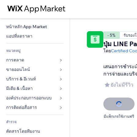
หน้าหลัก App Market
- 5%
รับรอง
แอปที่ลดราคา
ปุ่ม LINE P
โดย
Certified Co
หมวดหมู่
การตลาด
เสนอการชำระเงิ
ขายออนไลน์
โฆษณา
การจ่ายและบริ
โทรศัพท์มือถือ
บริการ & อีเวนท์
แอปสำหรับร้านค้า
ยังไม่มีรีวิว
บทวิเคราะห์
การจัดส่ง & ส่งมอบสินค้า
มีเดีย & เนื้อหา
โรงแรม
โซเชียล
ปุ่มการจำหน่าย
อีเวนท์
องค์ประกอบการออกแบบ
แกลเลอรี
SEO
คอร์สออนไลน์
ร้านอาหาร
เพลง
แผนที่  & การนำทาง
การติดต่อสื่อสาร 
มีส่วนร่วม
สั่งพิมพ์ตามความต้องการ
อสังหาริมทรัพย์
พอดแคสต์
ส่วนบุคคล & ความปลอดภัย
แบบฟอร์ม
มีแพ็กเกจใช้งานฟรี
ทำอันดับเว็บไซต์
บัญชี
สำรวจ
การจอง
การถ่ายภาพ
นาฬิกา
บล็อก
อีเมล
คูปอง & ความภักดีในแบรนด์
คัดสรรโดยทีมงาน
วิดีโอ
เทมเพลตเพจ
แบบสำรวจ