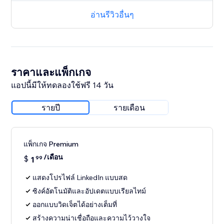
อ่านรีวิวอื่นๆ
ราคาและแพ็กเกจ
แอปนี้มีให้ทดลองใช้ฟรี 14 วัน
รายปี
รายเดือน
แพ็กเกจ Premium
/เดือน
$
1
99
แสดงโปรไฟล์ LinkedIn แบบสด
ซิงค์อัตโนมัติและอัปเดตแบบเรียลไทม์
ออกแบบวิดเจ็ตได้อย่างเต็มที่
สร้างความน่าเชื่อถือและความไว้วางใจ