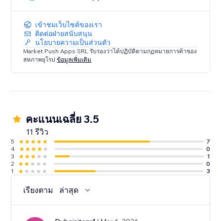
เข้าชมเว็บไซต์ของเรา
ติดต่อฝ่ายสนับสนุน
นโยบายความเป็นส่วนตัว
Market Push Apps SRL รับรองว่าได้ปฏิบัติตามกฏหมายการค้าของ
สหภาพยุโรป
ข้อมูลเพิ่มเติม
คะแนนเฉลี่ย 3.5
11 รีวิว
5
7
4
0
3
1
2
0
1
3
เรียงตาม
ล่าสุด