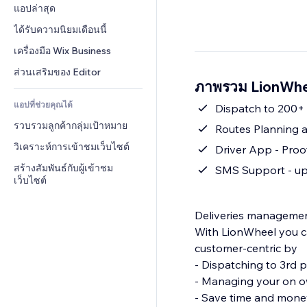
Conversion
โซลูชันคลังสินค้า
แอปล่าสุด
PDF
เอฟเฟกต์รูปภาพ
แชต
การดรอปชิป
การแชร์ไฟล์
ได้รับความนิยมเดือนนี้
ปุ่ม & เมนู
หมายเหตุ
ราคา & การสมัครใช้งาน
ข่าว
แบนเนอร์ & สัญลักษณ์
เครื่องมือ Wix Business
โทรศัพท์
การระดมทุนสาธารณะ 
บริการเนื้อหา
เครื่องคำนวน
ชุมชน
ส่วนเสริมของ Editor
(Crowdfunding)
ภาพรวม LionWhee
เอฟเฟกต์ข้อความ
ค้นหา
รีวิว & การรับรอง
อาหาร & เครื่องดื่ม
แอปที่ช่วยคุณได้
อากาศ
Dispatch to 200+ 
CRM
รวบรวมลูกค้ากลุ่มเป้าหมาย
แผนภูมิ & ตาราง
Routes Planning 
วิเคราะห์การเข้าชมเว็บไซต์
Driver App - Proof
สร้างสัมพันธ์กับผู้เข้าชม
SMS Support - upd
เว็บไซต์
Deliveries management
With LionWheel you can fully con
customer-centric by
- Dispatching to 3rd p
- Managing your on o
- Save time and money