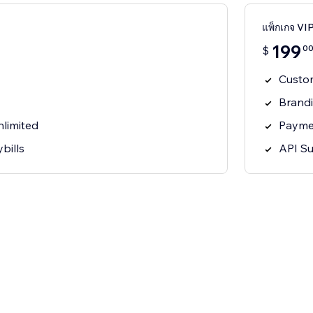
แพ็กเกจ VI
199
0
$
Custom
Brand
nlimited
Payme
bills
API S