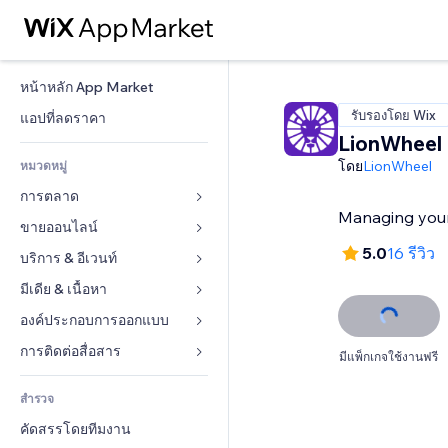
หน้าหลัก App Market
รับรองโดย Wix
แอปที่ลดราคา
LionWheel 
โดย
LionWheel
หมวดหมู่
การตลาด
Managing your 
ขายออนไลน์
โฆษณา
5.0
16 รีวิว
โทรศัพท์มือถือ
บริการ & อีเวนท์
แอปสำหรับร้านค้า
บทวิเคราะห์
การจัดส่ง & ส่งมอบสินค้า
มีเดีย & เนื้อหา
โรงแรม
โซเชียล
ปุ่มการจำหน่าย
อีเวนท์
องค์ประกอบการออกแบบ
แกลเลอรี
SEO
คอร์สออนไลน์
ร้านอาหาร
เพลง
แผนที่  & การนำทาง
การติดต่อสื่อสาร 
มีแพ็กเกจใช้งานฟรี
มีส่วนร่วม
สั่งพิมพ์ตามความต้องการ
อสังหาริมทรัพย์
พอดแคสต์
ส่วนบุคคล & ความปลอดภัย
แบบฟอร์ม
ทำอันดับเว็บไซต์
บัญชี
สำรวจ
การจอง
การถ่ายภาพ
นาฬิกา
บล็อก
อีเมล
คูปอง & ความภักดีในแบรนด์
คัดสรรโดยทีมงาน
วิดีโอ
เทมเพลตเพจ
แบบสำรวจ