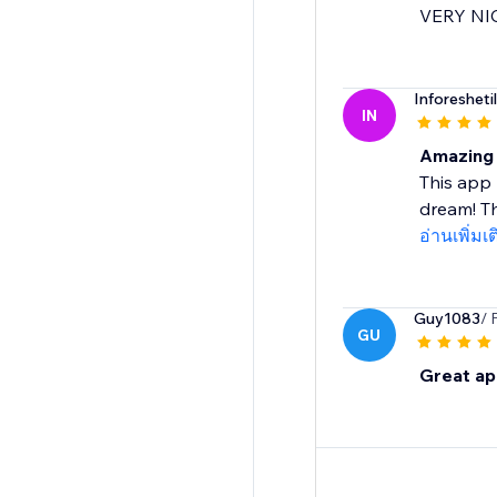
VERY NI
Inforeshetil
IN
Amazing 
This app 
dream! Th
อ่านเพิ่มเ
Guy1083
/ 
GU
Great ap