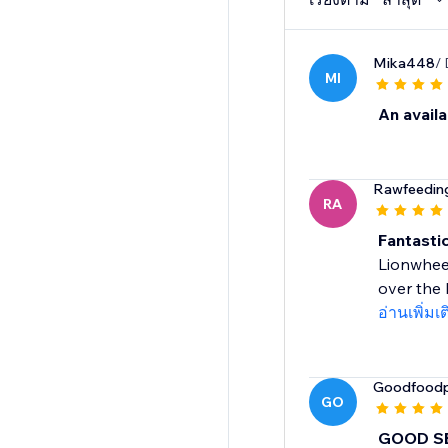
Mika448
/
MI
An availa
Rawfeedi
RA
Fantasti
Lionwheel
over the l
อ่านเพิ่มเ
Goodfoodp
GO
GOOD S