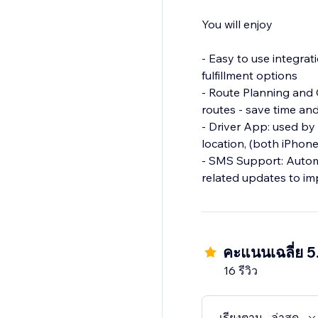
You will enjoy
- Easy to use integrat
fulfillment options
- Route Planning and O
routes - save time and
- Driver App: used by 
location, (both iPhone and Android)
- SMS Support: Automa
คะแนนเฉลี่ย 5
16 รีวิว
เรียงตาม
ล่าสุด