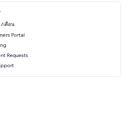
P
0
/เดือน
ers Portal
ing
nt Requests
upport