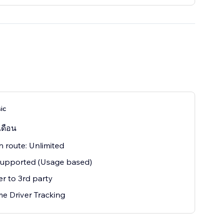
ic
เดือน
in route: Unlimited
upported (Usage based)
er to 3rd party
me Driver Tracking