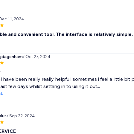
 Dec 11, 2024
ble and convenient tool. The interface is relatively simple.
ngdagenham
/ Oct 27, 2024
c
 have been really really helpful, sometimes i feel a little b
ast few days whilst settling in to using it but...
ติม
lus
/ Sep 22, 2024
ERVICE