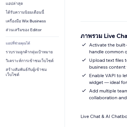
Conversion
โซลูชันคลังสินค้า
แอปล่าสุด
PDF
เอฟเฟกต์รูปภาพ
แชต
การดรอปชิป
การแชร์ไฟล์
ได้รับความนิยมเดือนนี้
ปุ่ม & เมนู
หมายเหตุ
ราคา & การสมัครใช้งาน
ข่าว
แบนเนอร์ & สัญลักษณ์
เครื่องมือ Wix Business
โทรศัพท์
การระดมทุนสาธารณะ 
บริการเนื้อหา
เครื่องคำนวน
ชุมชน
ส่วนเสริมของ Editor
(Crowdfunding)
ภาพรวม Live Cha
เอฟเฟกต์ข้อความ
ค้นหา
รีวิว & การรับรอง
อาหาร & เครื่องดื่ม
แอปที่ช่วยคุณได้
อากาศ
Activate the built
CRM
handle common qu
รวบรวมลูกค้ากลุ่มเป้าหมาย
แผนภูมิ & ตาราง
Upload text files 
วิเคราะห์การเข้าชมเว็บไซต์
business content 
สร้างสัมพันธ์กับผู้เข้าชม
เว็บไซต์
Enable VAPI to let
widget — ideal for
Add multiple team
collaboration and
Live Chat & AI Chatbo