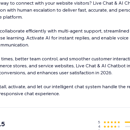
 way to connect with your website visitors? Live Chat & AI C
n with human escalation to deliver fast, accurate, and pers
e platform.
ollaborate efficiently with multi-agent support, streamlined
e learning. Activate AI for instant replies, and enable voice c
ommunication.
 times, better team control, and smoother customer interact
erce stores, and service websites, Live Chat & AI Chatbot 
nversions, and enhances user satisfaction in 2026.
all, activate, and let our intelligent chat system handle the r
responsive chat experience.
5
.5
4