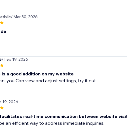
etbllc
/ Mar 30, 2026
fde
8
/ Feb 19, 2026
is is a good addition on my website
on: you Can view and adjust settings, try it out
b 19, 2026
 facilitates real-time communication between website visi
e an efficient way to address immediate inquiries.