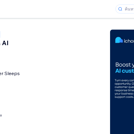
 AI
er Sleeps
อน