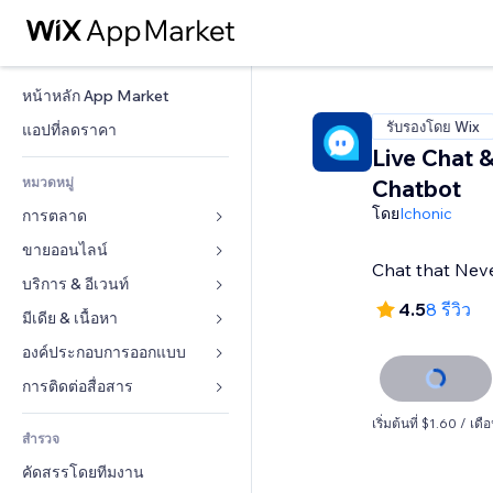
หน้าหลัก App Market
รับรองโดย Wix
แอปที่ลดราคา
Live Chat &
หมวดหมู่
Chatbot
โดย
Ichonic
การตลาด
ขายออนไลน์
โฆษณา
Chat that Nev
โทรศัพท์มือถือ
บริการ & อีเวนท์
แอปสำหรับร้านค้า
4.5
8 รีวิว
บทวิเคราะห์
การจัดส่ง & ส่งมอบสินค้า
มีเดีย & เนื้อหา
โรงแรม
โซเชียล
ปุ่มการจำหน่าย
อีเวนท์
องค์ประกอบการออกแบบ
แกลเลอรี
SEO
คอร์สออนไลน์
ร้านอาหาร
เพลง
แผนที่  & การนำทาง
การติดต่อสื่อสาร 
มีส่วนร่วม
สั่งพิมพ์ตามความต้องการ
อสังหาริมทรัพย์
พอดแคสต์
ส่วนบุคคล & ความปลอดภัย
แบบฟอร์ม
เริ่มต้นที่ $1.60 / เดื
ทำอันดับเว็บไซต์
บัญชี
สำรวจ
การจอง
การถ่ายภาพ
นาฬิกา
บล็อก
อีเมล
คูปอง & ความภักดีในแบรนด์
คัดสรรโดยทีมงาน
วิดีโอ
เทมเพลตเพจ
แบบสำรวจ