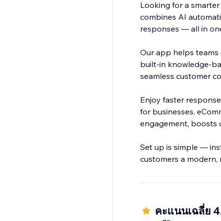
Looking for a smarter
combines AI automatio
responses — all in on
Our app helps teams c
built-in knowledge-bas
seamless customer c
Enjoy faster response
for businesses, eComm
engagement, boosts co
Set up is simple — inst
customers a modern, 
คะแนนเฉลี่ย 4