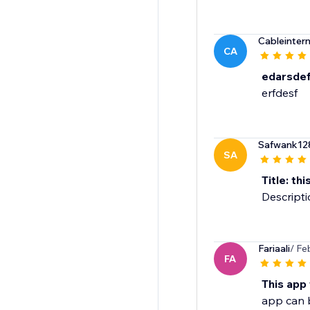
Cableintern
CA
edarsde
Safwank12
SA
Title: th
Descripti
Fariaali
/ Fe
FA
This app
app can b