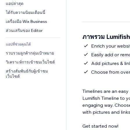
Conversion
โซลูชันคลังสินค้า
แอปล่าสุด
PDF
เอฟเฟกต์รูปภาพ
แชต
การดรอปชิป
การแชร์ไฟล์
ได้รับความนิยมเดือนนี้
ปุ่ม & เมนู
หมายเหตุ
ราคา & การสมัครใช้งาน
ข่าว
แบนเนอร์ & สัญลักษณ์
เครื่องมือ Wix Business
โทรศัพท์
การระดมทุนสาธารณะ 
บริการเนื้อหา
เครื่องคำนวน
ชุมชน
ส่วนเสริมของ Editor
(Crowdfunding)
ภาพรวม Lumifish
เอฟเฟกต์ข้อความ
ค้นหา
รีวิว & การรับรอง
อาหาร & เครื่องดื่ม
แอปที่ช่วยคุณได้
อากาศ
Enrich your websi
CRM
รวบรวมลูกค้ากลุ่มเป้าหมาย
แผนภูมิ & ตาราง
Easily add or rem
วิเคราะห์การเข้าชมเว็บไซต์
Add pictures & lin
สร้างสัมพันธ์กับผู้เข้าชม
Choose from over 
เว็บไซต์
Timelines are an easy 
Lumifish Timeline to y
engaging way. Choose 
with pictures and link
Get started now!