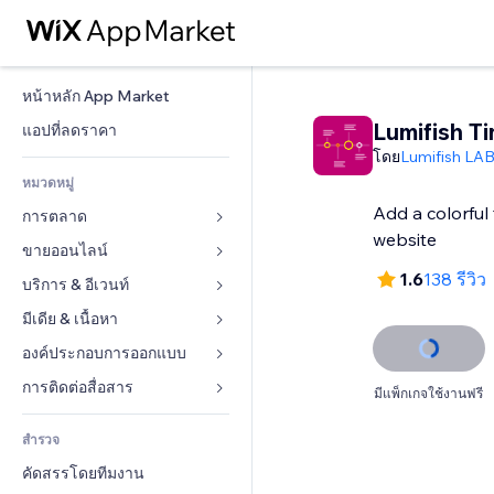
หน้าหลัก App Market
Lumifish Ti
แอปที่ลดราคา
โดย
Lumifish LA
หมวดหมู่
Add a colorful 
การตลาด
website
ขายออนไลน์
โฆษณา
1.6
138 รีวิว
โทรศัพท์มือถือ
บริการ & อีเวนท์
แอปสำหรับร้านค้า
บทวิเคราะห์
การจัดส่ง & ส่งมอบสินค้า
มีเดีย & เนื้อหา
โรงแรม
โซเชียล
ปุ่มการจำหน่าย
อีเวนท์
องค์ประกอบการออกแบบ
แกลเลอรี
SEO
คอร์สออนไลน์
ร้านอาหาร
เพลง
แผนที่  & การนำทาง
การติดต่อสื่อสาร 
มีแพ็กเกจใช้งานฟรี
มีส่วนร่วม
สั่งพิมพ์ตามความต้องการ
อสังหาริมทรัพย์
พอดแคสต์
ส่วนบุคคล & ความปลอดภัย
แบบฟอร์ม
ทำอันดับเว็บไซต์
บัญชี
สำรวจ
การจอง
การถ่ายภาพ
นาฬิกา
บล็อก
อีเมล
คูปอง & ความภักดีในแบรนด์
คัดสรรโดยทีมงาน
วิดีโอ
เทมเพลตเพจ
แบบสำรวจ