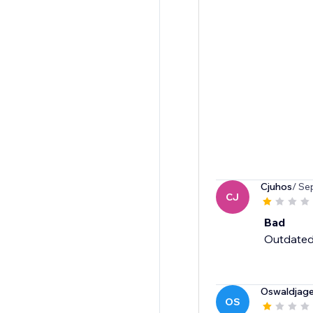
Cjuhos
/ Se
CJ
Bad
Outdated,
Oswaldjage
OS