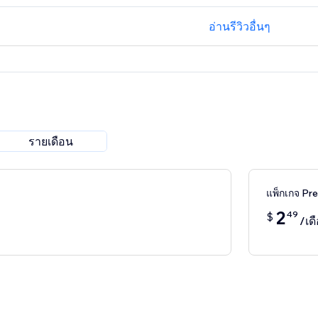
อ่านรีวิวอื่นๆ
รายเดือน
แพ็กเกจ P
2
49
$
/เด