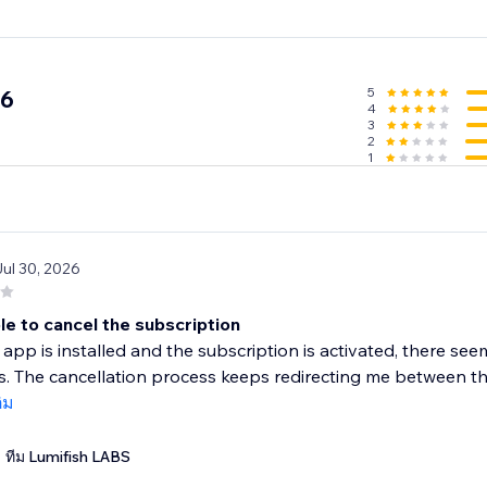
5
.6
4
3
2
1
Jul 30, 2026
le to cancel the subscription
app is installed and the subscription is activated, there seem
 The cancellation process keeps redirecting me between the 
ติม
ทีม Lumifish LABS