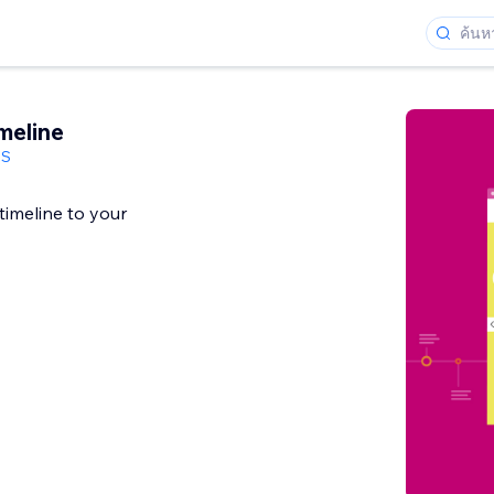
meline
BS
timeline to your