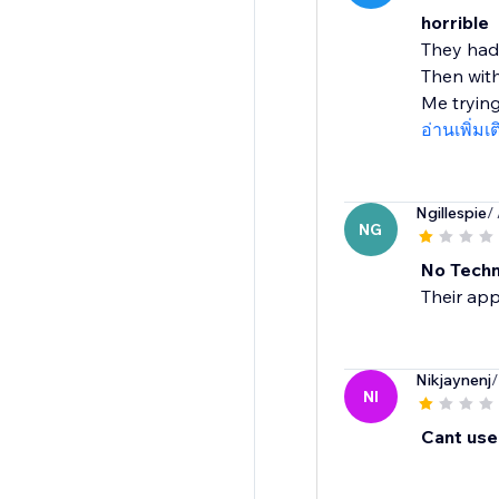
horrible
They had 
Then with
Me trying 
อ่านเพิ่มเ
Ngillespie
/
NG
No Techn
Their app
Nikjaynenj
/
NI
Cant use