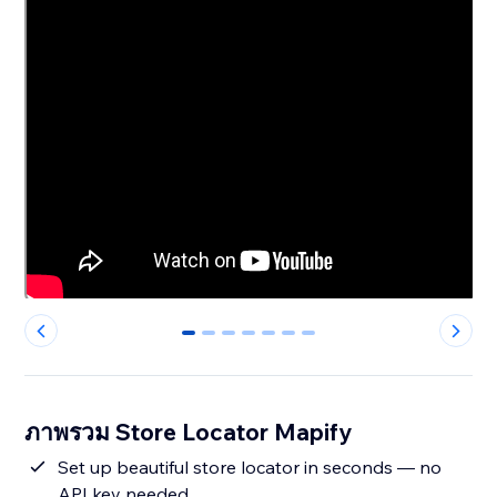
0
1
2
3
4
5
6
ภาพรวม Store Locator Mapify
Set up beautiful store locator in seconds — no
API key needed