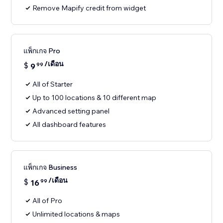
Remove Mapify credit from widget
แพ็กเกจ Pro
/เดือน
$
9
99
All of Starter
Up to 100 locations & 10 different map
Advanced setting panel
All dashboard features
แพ็กเกจ Business
/เดือน
$
16
99
All of Pro
Unlimited locations & maps