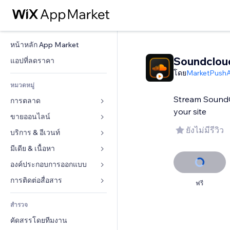
หน้าหลัก App Market
Soundclou
แอปที่ลดราคา
โดย
MarketPush
หมวดหมู่
Stream SoundC
การตลาด
your site
ขายออนไลน์
โฆษณา
ยังไม่มีรีวิว
โทรศัพท์มือถือ
บริการ & อีเวนท์
แอปสำหรับร้านค้า
บทวิเคราะห์
การจัดส่ง & ส่งมอบสินค้า
มีเดีย & เนื้อหา
โรงแรม
โซเชียล
ปุ่มการจำหน่าย
อีเวนท์
องค์ประกอบการออกแบบ
แกลเลอรี
SEO
คอร์สออนไลน์
ร้านอาหาร
เพลง
แผนที่  & การนำทาง
การติดต่อสื่อสาร 
ฟรี
มีส่วนร่วม
สั่งพิมพ์ตามความต้องการ
อสังหาริมทรัพย์
พอดแคสต์
ส่วนบุคคล & ความปลอดภัย
แบบฟอร์ม
ทำอันดับเว็บไซต์
บัญชี
สำรวจ
การจอง
การถ่ายภาพ
นาฬิกา
บล็อก
อีเมล
คูปอง & ความภักดีในแบรนด์
คัดสรรโดยทีมงาน
วิดีโอ
เทมเพลตเพจ
แบบสำรวจ