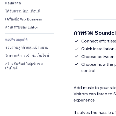
Conversion
โซลูชันคลังสินค้า
แอปล่าสุด
PDF
เอฟเฟกต์รูปภาพ
แชต
การดรอปชิป
การแชร์ไฟล์
ได้รับความนิยมเดือนนี้
ปุ่ม & เมนู
หมายเหตุ
ราคา & การสมัครใช้งาน
ข่าว
แบนเนอร์ & สัญลักษณ์
เครื่องมือ Wix Business
โทรศัพท์
การระดมทุนสาธารณะ 
บริการเนื้อหา
เครื่องคำนวน
ชุมชน
ส่วนเสริมของ Editor
(Crowdfunding)
ภาพรวม Soundc
เอฟเฟกต์ข้อความ
ค้นหา
รีวิว & การรับรอง
อาหาร & เครื่องดื่ม
แอปที่ช่วยคุณได้
อากาศ
Connect effortless
CRM
รวบรวมลูกค้ากลุ่มเป้าหมาย
แผนภูมิ & ตาราง
Quick installation
วิเคราะห์การเข้าชมเว็บไซต์
Choose between tw
สร้างสัมพันธ์กับผู้เข้าชม
Choose how the pl
เว็บไซต์
control
Add music to your sit
Visitors can listen to
experience.
It solves the hassle o