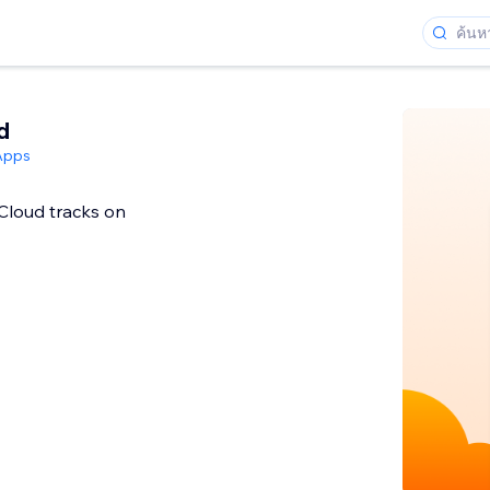
d
Apps
loud tracks on