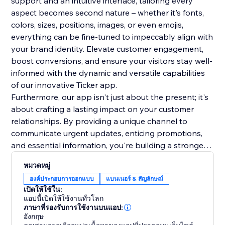
support and an intuitive interface, tailoring every
aspect becomes second nature – whether it's fonts,
colors, sizes, positions, images, or even emojis,
everything can be fine-tuned to impeccably align with
your brand identity. Elevate customer engagement,
boost conversions, and ensure your visitors stay well-
informed with the dynamic and versatile capabilities
of our innovative Ticker app.
Furthermore, our app isn't just about the present; it's
about crafting a lasting impact on your customer
relationships. By providing a unique channel to
communicate urgent updates, enticing promotions,
and essential information, you're building a stronger
rapport and trust with your audience. This lasting
หมวดหมู่
impression will resonate beyond the initial interaction,
องค์ประกอบการออกแบบ
แบนเนอร์ & สัญลักษณ์
fostering repeat visits and long-term loyalty. Make a
เปิดให้ใช้ใน:
lasting mark on your online presence.
แอปนี้เปิดให้ใช้งานทั่วโลก
ภาษาที่รองรับการใช้งานบนแอป:
อังกฤษ