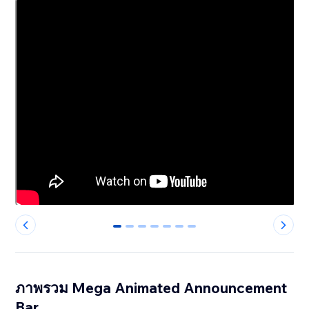
0
1
2
3
4
5
6
ภาพรวม Mega Animated Announcement
Bar