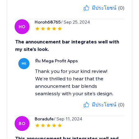
มีประโยชน์
(0)
Horoh68765
/ Sep 25, 2024
HO
The announcement bar integrates well with
my site’s look.
ทีม Mega Profit Apps
ME
Thank you for your kind review!
We're thrilled to hear that the
announcement bar blends
seamlessly with your site's design.
มีประโยชน์
(0)
Boradufe
/ Sep 11, 2024
BO
This announcement bar integrates well and