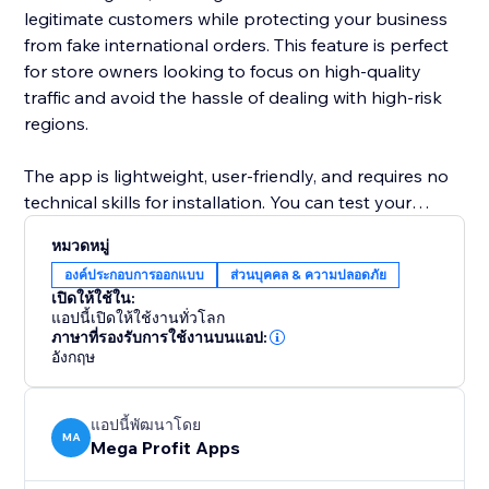
legitimate customers while protecting your business
from fake international orders. This feature is perfect
for store owners looking to focus on high-quality
traffic and avoid the hassle of dealing with high-risk
regions.
The app is lightweight, user-friendly, and requires no
technical skills for installation. You can test your
blocking rules before making them live, ensuring
หมวดหมู่
flawless configuration and a smooth experience for
องค์ประกอบการออกแบบ
ส่วนบุคคล & ความปลอดภัย
legitimate visitors. With seamless integration and
เปิดให้ใช้ใน:
efficient performance, Mega Country by IP Blocker is
แอปนี้เปิดให้ใช้งานทั่วโลก
an essential tool for boosting your store’s security
ภาษาที่รองรับการใช้งานบนแอป:
อังกฤษ
while managing traffic effectively.
แอปนี้พัฒนาโดย
MA
Mega Profit Apps