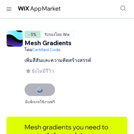
- 5%
รับรองโดย Wix
Mesh Gradients
โดย
Certified Code
เพิ่มสีสันและความคิดสร้างสรรค์
ยังไม่มีรีวิว
มีแพ็กเกจใช้งานฟรี