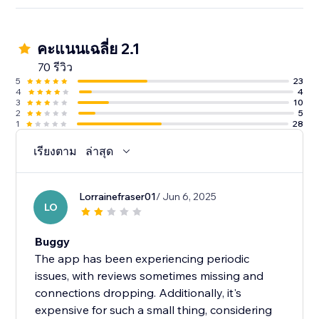
คะแนนเฉลี่ย 2.1
70 รีวิว
5
23
4
4
3
10
2
5
1
28
เรียงตาม
ล่าสุด
Lorrainefraser01
/ Jun 6, 2025
LO
Buggy
The app has been experiencing periodic
issues, with reviews sometimes missing and
connections dropping. Additionally, it's
expensive for such a small thing, considering