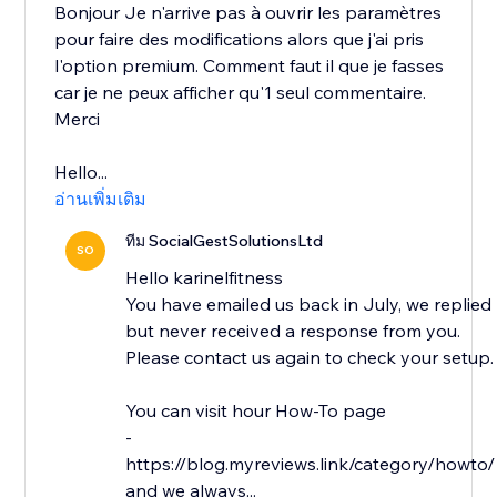
Bonjour Je n'arrive pas à ouvrir les paramètres
pour faire des modifications alors que j'ai pris
l'option premium. Comment faut il que je fasses
car je ne peux afficher qu'1 seul commentaire.
Merci
Hello...
อ่านเพิ่มเติม
ทีม SocialGestSolutionsLtd
SO
Hello karinelfitness
You have emailed us back in July, we replied
but never received a response from you.
Please contact us again to check your setup.
You can visit hour How-To page
-
https://blog.myreviews.link/category/howto/
and we always...