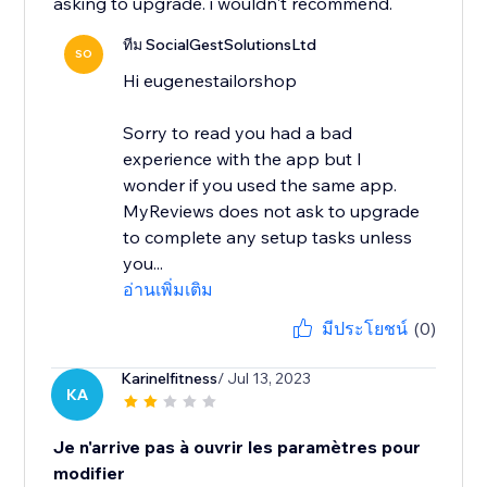
asking to upgrade. i wouldn't recommend.
ทีม SocialGestSolutionsLtd
SO
Hi eugenestailorshop
Sorry to read you had a bad
experience with the app but I
wonder if you used the same app.
MyReviews does not ask to upgrade
to complete any setup tasks unless
you...
อ่านเพิ่มเติม
มีประโยชน์
(0)
Karinelfitness
/ Jul 13, 2023
KA
Je n'arrive pas à ouvrir les paramètres pour
modifier