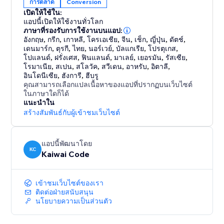
การตลาด
Conversion
Nudgify suggests the best messages for your page
เปิดให้ใช้ใน:
type, your goals and your industry. Once you have
แอปนี้เปิดให้ใช้งานทั่วโลก
chosen the best Nudges, information like new sign-
ภาษาที่รองรับการใช้งานบนแอป:
ups and purchases are gathered in real-time.
อังกฤษ
,
กรีก
,
เกาหลี
,
โครเอเชีย
,
จีน
,
เช็ก
,
ญี่ปุ่น
,
ดัตช์
,
เดนมาร์ก
,
ตุรกี
,
ไทย
,
นอร์เวย์
,
บัลแกเรีย
,
โปรตุเกส
,
โปแลนด์
,
ฝรั่งเศส
,
ฟินแลนด์
,
มาเลย์
,
เยอรมัน
,
รัสเซีย
,
Nudgify has already helped thousands of businesses
โรมาเนีย
,
สเปน
,
สโลวัค
,
สวีเดน
,
อาหรับ
,
อิตาลี
,
to make their websites more engaging.
อินโดนีเซีย
,
ฮังการี
,
ฮีบรู
คุณสามารถเลือกแปลเนื้อหาของแอปที่ปรากฏบนเว็บไซต์
ในภาษาใดก็ได้
แนะนำใน
สร้างสัมพันธ์กับผู้เข้าชมเว็บไซต์
แอปนี้พัฒนาโดย
KC
Kaiwai Code
เข้าชมเว็บไซต์ของเรา
ติดต่อฝ่ายสนับสนุน
นโยบายความเป็นส่วนตัว