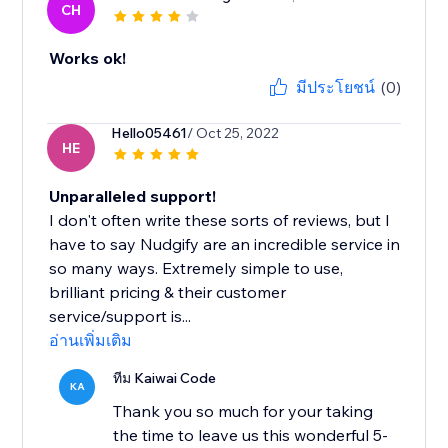
CH
Works ok!
มีประโยชน์
(0)
Hello05461
/ Oct 25, 2022
HE
Unparalleled support!
I don't often write these sorts of reviews, but I
have to say Nudgify are an incredible service in
so many ways. Extremely simple to use,
brilliant pricing & their customer
service/support is...
อ่านเพิ่มเติม
ทีม Kaiwai Code
KA
Thank you so much for your taking
the time to leave us this wonderful 5-