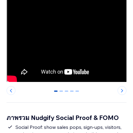
0
1
2
3
4
ภาพรวม Nudgify Social Proof & FOMO
Social Proof: show sales pops, sign-ups, visitors,