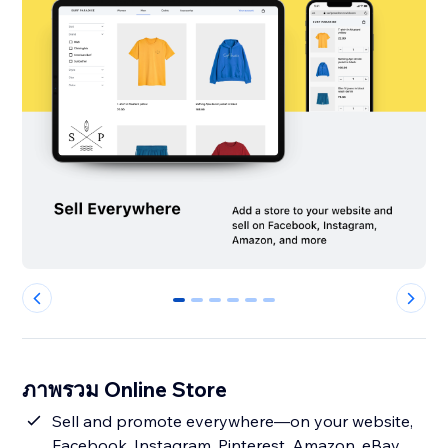
0
1
2
3
4
5
ภาพรวม Online Store
Sell and promote everywhere—on your website,
Facebook, Instagram, Pinterest, Amazon, eBay,