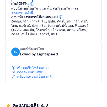
built-in SEO tools and dynamic ads on Google,
เปิดให้ใช้ใน:
Facebook and Instagram, to discounts, product
แอปนี้พร้อมให้บริการแล้วใน สหรัฐอเมริกา
และ
reviews and abandoned cart recovery emails that
ประเทศเหล่านี้
ภาษาที่รองรับการใช้งานบนแอป:
convert.
อังกฤษ
,
กรีก
,
เกาหลี
,
จีน
,
ญี่ปุ่น
,
ดัตช์
,
เดนมาร์ก
,
ตุรกี
,
ไทย
,
นอร์เวย์
,
บัลแกเรีย
,
โปแลนด์
,
ฝรั่งเศส
,
ฟินแลนด์
,
Ignite your business
ยูเครน
,
เยอรมัน
,
โรมาเนีย
,
เวียดนาม
,
สเปน
,
สวีเดน
,
อิตาลี
,
อินโดนีเซีย
,
ฮังการี
,
ฮินดี
Become an ecommerce leader and get access to the
Ecwid Academy, advanced reporting and
professional-level tips to stay ahead of the game and
แอปนี้พัฒนาโดย
elevate your business skills.
EL
Ecwid by Lightspeed
เข้าชมเว็บไซต์ของเรา
ติดต่อฝ่ายสนับสนุน
นโยบายความเป็นส่วนตัว
คะแนนเฉลี่ย 4.2