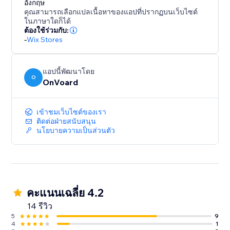
อังกฤษ
คุณสามารถเลือกแปลเนื้อหาของแอปที่ปรากฏบนเว็บไซต์
- Frequently Bought Together
ในภาษาใดก็ได้
- Also Bought
ต้องใช้ร่วมกับ:
- Similar Items
-
Wix Stores
- Recently Viewed
- Handpicked Items
แอปนี้พัฒนาโดย
- Best Selling
O
OnVoard
- Trending
- Selling Fast
เข้าชมเว็บไซต์ของเรา
- Selling Out Soon
ติดต่อฝ่ายสนับสนุน
- New Arrivals
นโยบายความเป็นส่วนตัว
- Discounted Items
- Top Rated
- Recently Sold
- Recently Reviewed
คะแนนเฉลี่ย 4.2
14 รีวิว
5
9
4
1