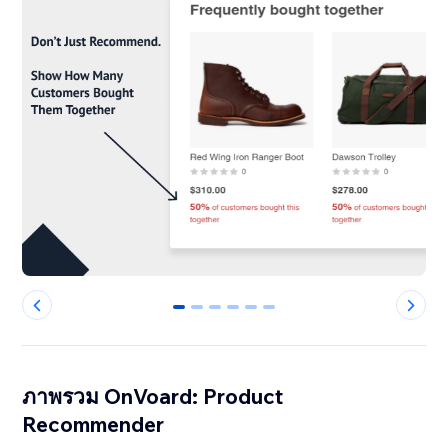
0
1
2
3
4
5
ภาพรวม OnVoard: Product
Recommender