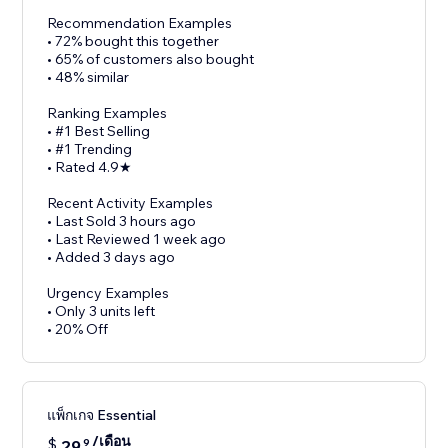
Recommendation Examples
• 72% bought this together
• 65% of customers also bought
• 48% similar
Ranking Examples
• #1 Best Selling
• #1 Trending
• Rated 4.9★
Recent Activity Examples
• Last Sold 3 hours ago
• Last Reviewed 1 week ago
• Added 3 days ago
Urgency Examples
• Only 3 units left
• 20% Off
แพ็กเกจ Essential
/เดือน
$
29
9