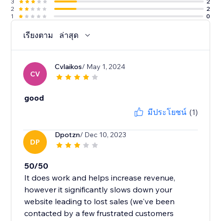
3
2
2
2
1
0
เรียงตาม
ล่าสุด
Cvlaikos
/ May 1, 2024
CV
good
มีประโยชน์
(1)
Dpotzn
/ Dec 10, 2023
DP
50/50
It does work and helps increase revenue,
however it significantly slows down your
website leading to lost sales (we've been
contacted by a few frustrated customers