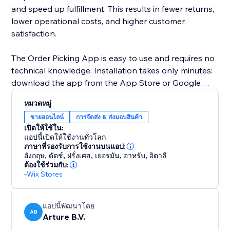
and speed up fulfillment. This results in fewer returns,
lower operational costs, and higher customer
satisfaction.
The Order Picking App is easy to use and requires no
technical knowledge. Installation takes only minutes:
download the app from the App Store or Google
Play and scan the API key shown in your webshop to
หมวดหมู่
connect.
ขายออนไลน์
การจัดส่ง & ส่งมอบสินค้า
เปิดให้ใช้ใน:
Developed by two Dutch entrepreneurs, the app is
แอปนี้เปิดให้ใช้งานทั่วโลก
built for real warehouse environments. It supports
ภาษาที่รองรับการใช้งานบนแอป:
อังกฤษ
,
ดัตช์
,
ฝรั่งเศส
,
เยอรมัน
,
อาหรับ
,
อิตาลี
multiple pickers, works on mobile devices, scales with
ต้องใช้ร่วมกับ:
your business, and gives you full control over your
-
Wix Stores
daily order fulfillment. With faster processing, fewer
errors, and happier customers, the Order Picking App
helps your webshop grow with confidence.
แอปนี้พัฒนาโดย
AB
Arture B.V.