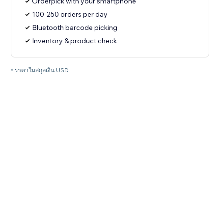
Orderpick with your smartphone
100-250 orders per day
Bluetooth barcode picking
Inventory & product check
* ราคาในสกุลเงิน USD