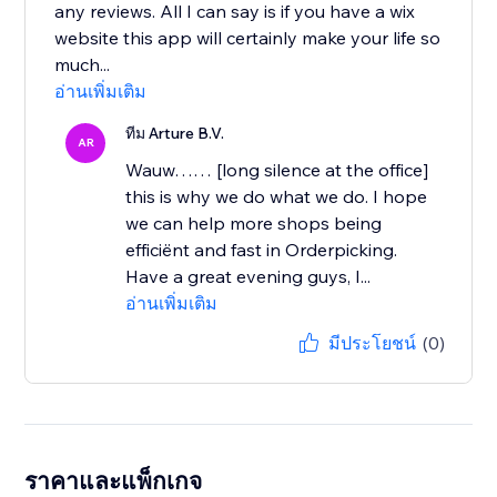
any reviews. All I can say is if you have a wix
website this app will certainly make your life so
much...
อ่านเพิ่มเติม
ทีม Arture B.V.
AR
Wauw…… [long silence at the office]
this is why we do what we do. I hope
we can help more shops being
efficiënt and fast in Orderpicking.
Have a great evening guys, I...
อ่านเพิ่มเติม
มีประโยชน์
(0)
ราคาและแพ็กเกจ