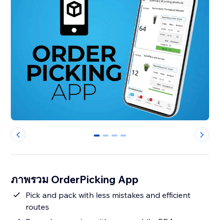
0
1
2
3
ภาพรวม OrderPicking App
Pick and pack with less mistakes and efficient
routes