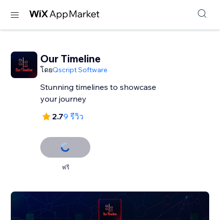
Our Timeline
โดย
Qscript Software
Stunning timelines to showcase
your journey
2.7
9 รีวิว
ฟรี