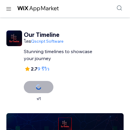
Our Timeline
โดย
Qscript Software
Stunning timelines to showcase
your journey
2.7
9 รีวิว
ฟรี