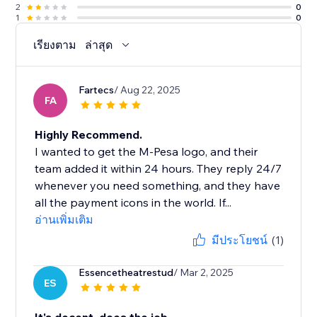
2
0
1
0
เรียงตาม
ล่าสุด
Fartecs
/ Aug 22, 2025
FA
Highly Recommend.
I wanted to get the M-Pesa logo, and their
team added it within 24 hours. They reply 24/7
whenever you need something, and they have
all the payment icons in the world. If...
อ่านเพิ่มเติม
มีประโยชน์
(1)
Essencetheatrestud
/ Mar 2, 2025
ES