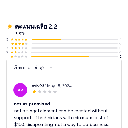
คะแนนเฉลี่ย 2.2
3 รีวิว
5
1
4
0
3
0
2
0
1
2
เรียงตาม
ล่าสุด
Aviv93
/ May 15, 2024
AV
not as promised
not a singel element can be created without
support of technicians with minimum cost of
$150. disapointing. not a way to do business.