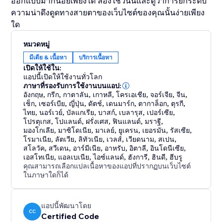
ออกแบบมากน้อยเพียงใด ลองใช้วันนี้และดูว่าการยกระดับ
ความน่าดึงดูดทางสายตาของเว็บไซต์ของคุณนั้นง่ายเพียง
ใด
หมวดหมู่
มีเดีย & เนื้อหา
บริการเนื้อหา
เปิดให้ใช้ใน:
แอปนี้เปิดให้ใช้งานทั่วโลก
ภาษาที่รองรับการใช้งานบนแอป:
อังกฤษ
,
กรีก
,
กาตาลัน
,
เกาหลี
,
โครเอเชีย
,
จอร์เจีย
,
จีน
,
เช็ก
,
เซอร์เบีย
,
ญี่ปุ่น
,
ดัตช์
,
เดนมาร์ก
,
ตากาล็อก
,
ตุรกี
,
ไทย
,
นอร์เวย์
,
บัลแกเรีย
,
บาสก์
,
เบลารุส
,
เปอร์เซีย
,
โปรตุเกส
,
โปแลนด์
,
ฝรั่งเศส
,
ฟินแลนด์
,
มราฐี
,
มองโกเลีย
,
มาซิโดเนีย
,
มาเลย์
,
ยูเครน
,
เยอรมัน
,
รัสเซีย
,
โรมาเนีย
,
ลัตเวีย
,
ลิทัวเนีย
,
เวลส์
,
เวียดนาม
,
สเปน
,
สโลวัค
,
สวีเดน
,
อาร์มีเนีย
,
อาหรับ
,
อิตาลี
,
อินโดนีเซีย
,
เอสโทเนีย
,
แอลเบเนีย
,
ไอซ์แลนด์
,
ฮังการี
,
ฮินดี
,
ฮีบรู
คุณสามารถเลือกแปลเนื้อหาของแอปที่ปรากฏบนเว็บไซต์
ในภาษาใดก็ได้
แอปนี้พัฒนาโดย
CC
Certified Code