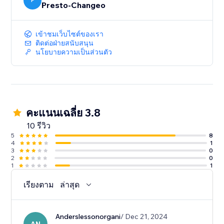
educated decisions when using promoted ads.
P
Presto-Changeo
เข้าชมเว็บไซต์ของเรา
ติดต่อฝ่ายสนับสนุน
นโยบายความเป็นส่วนตัว
คะแนนเฉลี่ย 3.8
10 รีวิว
5
8
4
1
3
0
2
0
1
1
เรียงตาม
ล่าสุด
Anderslessonorgani
/ Dec 21, 2024