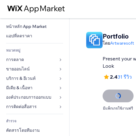
หน้าหลัก App Market
Portfolio
แอปที่ลดราคา
โดย
Artwaresoft
หมวดหมู่
Present your w
การตลาด
Look
ขายออนไลน์
โฆษณา
2.4
31 รีวิว
โทรศัพท์มือถือ
บริการ & อีเวนท์
แอปสำหรับร้านค้า
บทวิเคราะห์
การจัดส่ง & ส่งมอบสินค้า
มีเดีย & เนื้อหา
โรงแรม
โซเชียล
ปุ่มการจำหน่าย
อีเวนท์
องค์ประกอบการออกแบบ
แกลเลอรี
SEO
คอร์สออนไลน์
ร้านอาหาร
เพลง
แผนที่  & การนำทาง
การติดต่อสื่อสาร 
มีแพ็กเกจใช้งานฟรี
มีส่วนร่วม
สั่งพิมพ์ตามความต้องการ
อสังหาริมทรัพย์
พอดแคสต์
ส่วนบุคคล & ความปลอดภัย
แบบฟอร์ม
ทำอันดับเว็บไซต์
บัญชี
สำรวจ
การจอง
การถ่ายภาพ
นาฬิกา
บล็อก
อีเมล
คูปอง & ความภักดีในแบรนด์
คัดสรรโดยทีมงาน
วิดีโอ
เทมเพลตเพจ
แบบสำรวจ