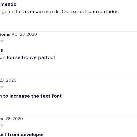
omendo
go editar a versão mobile. Os textos ficam cortados.
domi
/ Apr 23, 2020
ss
un fou se trouve partout
 27, 2020
 to increase the text font
Jan 28, 2020
rt from developer