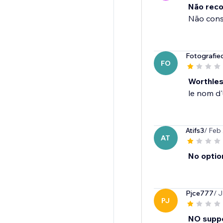
Não rec
Não consi
Fotografie
FO
Worthle
le nom d'
Atifs3
/ Feb
AT
No option
Pjce777
/ 
PJ
NO suppo