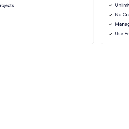
Unlimi
ojects
No Cre
s
Manag
Use Fr