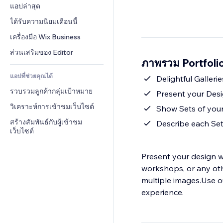
Conversion
โซลูชันคลังสินค้า
แอปล่าสุด
PDF
เอฟเฟกต์รูปภาพ
แชต
การดรอปชิป
การแชร์ไฟล์
ได้รับความนิยมเดือนนี้
ปุ่ม & เมนู
หมายเหตุ
ราคา & การสมัครใช้งาน
ข่าว
แบนเนอร์ & สัญลักษณ์
เครื่องมือ Wix Business
โทรศัพท์
การระดมทุนสาธารณะ 
บริการเนื้อหา
เครื่องคำนวน
ชุมชน
ส่วนเสริมของ Editor
(Crowdfunding)
ภาพรวม Portfoli
เอฟเฟกต์ข้อความ
ค้นหา
รีวิว & การรับรอง
อาหาร & เครื่องดื่ม
แอปที่ช่วยคุณได้
อากาศ
Delightful Gallerie
CRM
รวบรวมลูกค้ากลุ่มเป้าหมาย
แผนภูมิ & ตาราง
Present your Des
วิเคราะห์การเข้าชมเว็บไซต์
Show Sets of you
สร้างสัมพันธ์กับผู้เข้าชม
Describe each Set
เว็บไซต์
Present your design w
workshops, or any othe
multiple images.Use ou