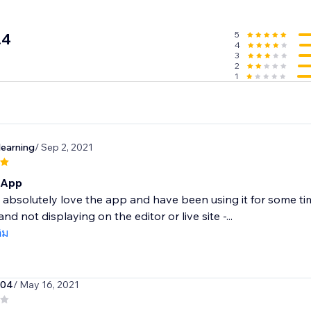
5
.4
4
3
2
1
learning
/ Sep 2, 2021
 App
 absolutely love the app and have been using it for some t
d not displaying on the editor or live site -...
ติม
204
/ May 16, 2021