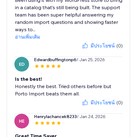
Been using it with my WordPress store to bring
in a catalog that’s still being built. The support
team has been super helpful answering my
random import questions and showing faster
ways to...
อ่านเพิ่มเติม
มีประโยชน์
(0)
Edwardbuffingtonp6
/ Jan 25, 2026
ED
Is the best!
Honestly the best. Tried others before but
Porto Import beats them all.
มีประโยชน์
(0)
Henrylachancek8233
/ Jan 24, 2026
HE
Great Time Saver