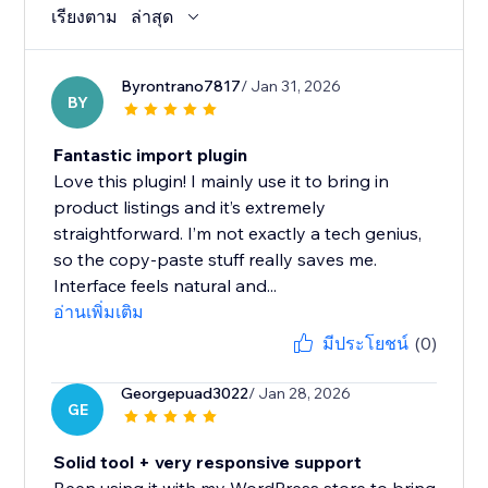
เรียงตาม
ล่าสุด
Byrontrano7817
/ Jan 31, 2026
BY
Fantastic import plugin
Love this plugin! I mainly use it to bring in
product listings and it’s extremely
straightforward. I’m not exactly a tech genius,
so the copy-paste stuff really saves me.
Interface feels natural and...
อ่านเพิ่มเติม
มีประโยชน์
(0)
Georgepuad3022
/ Jan 28, 2026
GE
Solid tool + very responsive support