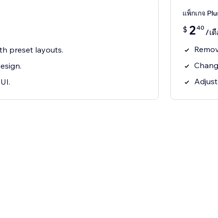
แพ็กเกจ Plu
2
40
$
/เด
Remov
ith preset layouts.
Change
esign.
Adjust
UI.