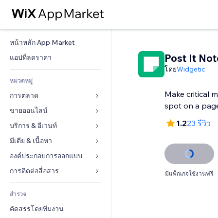
หน้าหลัก App Market
Post It Not
แอปที่ลดราคา
โดย
Widgetic
หมวดหมู่
Make critical 
การตลาด
spot on a page
ขายออนไลน์
โฆษณา
1.2
23 รีวิว
โทรศัพท์มือถือ
บริการ & อีเวนท์
แอปสำหรับร้านค้า
บทวิเคราะห์
การจัดส่ง & ส่งมอบสินค้า
มีเดีย & เนื้อหา
โรงแรม
โซเชียล
ปุ่มการจำหน่าย
อีเวนท์
องค์ประกอบการออกแบบ
แกลเลอรี
SEO
คอร์สออนไลน์
ร้านอาหาร
เพลง
แผนที่  & การนำทาง
การติดต่อสื่อสาร 
มีแพ็กเกจใช้งานฟรี
มีส่วนร่วม
สั่งพิมพ์ตามความต้องการ
อสังหาริมทรัพย์
พอดแคสต์
ส่วนบุคคล & ความปลอดภัย
แบบฟอร์ม
ทำอันดับเว็บไซต์
บัญชี
สำรวจ
การจอง
การถ่ายภาพ
นาฬิกา
บล็อก
อีเมล
คูปอง & ความภักดีในแบรนด์
คัดสรรโดยทีมงาน
วิดีโอ
เทมเพลตเพจ
แบบสำรวจ