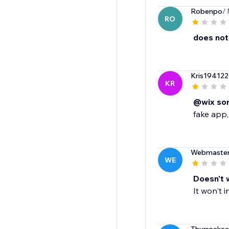
Robenpo
/
RO
does not
Kris194122
KR
@wix sor
fake app
Webmaste
WE
Doesn't 
It won't in