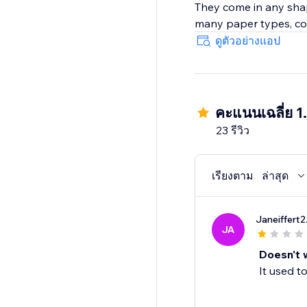
They come in any shap
many paper types, col
ดูตัวอย่างแอป
คะแนนเฉลี่ย 1
23 รีวิว
เรียงตาม
ล่าสุด
Janeiffert2
JA
Doesn't 
It used t