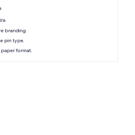
s
ือน
e branding.
 pin type.
 paper format.