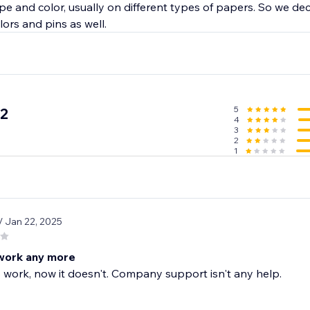
e and color, usually on different types of papers. So we de
ors and pins as well.
5
.2
4
3
2
1
/ Jan 22, 2025
work any more
o work, now it doesn't. Company support isn't any help.