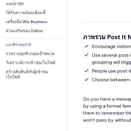
Conversion
โซลูชันคลังสินค้า
แอปล่าสุด
PDF
เอฟเฟกต์รูปภาพ
แชต
การดรอปชิป
การแชร์ไฟล์
ได้รับความนิยมเดือนนี้
ปุ่ม & เมนู
หมายเหตุ
ราคา & การสมัครใช้งาน
ข่าว
แบนเนอร์ & สัญลักษณ์
เครื่องมือ Wix Business
โทรศัพท์
การระดมทุนสาธารณะ 
บริการเนื้อหา
เครื่องคำนวน
ชุมชน
ส่วนเสริมของ Editor
(Crowdfunding)
ภาพรวม Post It 
เอฟเฟกต์ข้อความ
ค้นหา
รีวิว & การรับรอง
อาหาร & เครื่องดื่ม
แอปที่ช่วยคุณได้
อากาศ
Encourage visitors
CRM
รวบรวมลูกค้ากลุ่มเป้าหมาย
แผนภูมิ & ตาราง
Use several post-it
grouping will trigg
วิเคราะห์การเข้าชมเว็บไซต์
People use post-it
สร้างสัมพันธ์กับผู้เข้าชม
เว็บไซต์
Choose between dif
Do you have a messag
by using a format fami
them to remember thing
won't pass by without