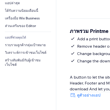
Conversion
โซลูชันคลังสินค้า
แอปล่าสุด
PDF
เอฟเฟกต์รูปภาพ
แชต
การดรอปชิป
การแชร์ไฟล์
ได้รับความนิยมเดือนนี้
ปุ่ม & เมนู
หมายเหตุ
ราคา & การสมัครใช้งาน
ข่าว
แบนเนอร์ & สัญลักษณ์
เครื่องมือ Wix Business
โทรศัพท์
การระดมทุนสาธารณะ 
บริการเนื้อหา
เครื่องคำนวน
ชุมชน
ส่วนเสริมของ Editor
(Crowdfunding)
ภาพรวม Printme
เอฟเฟกต์ข้อความ
ค้นหา
รีวิว & การรับรอง
อาหาร & เครื่องดื่ม
แอปที่ช่วยคุณได้
อากาศ
Add a print butto
CRM
รวบรวมลูกค้ากลุ่มเป้าหมาย
แผนภูมิ & ตาราง
Remove header or 
วิเคราะห์การเข้าชมเว็บไซต์
Change backgroun
สร้างสัมพันธ์กับผู้เข้าชม
Change the downl
เว็บไซต์
A button to let the s
Header, Footer and Ma
download And let you
ดูตัวอย่างแอป