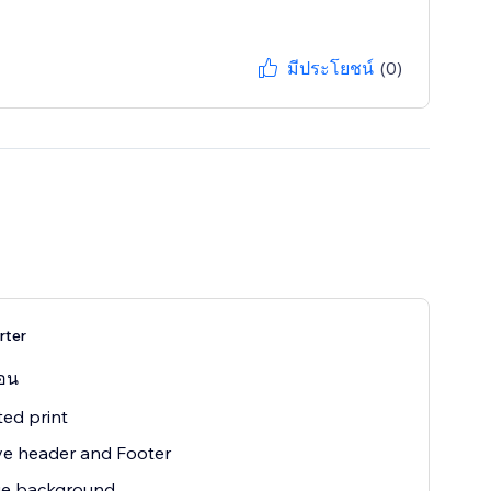
มีประโยชน์
(0)
rter
ือน
ted print
e header and Footer
e background