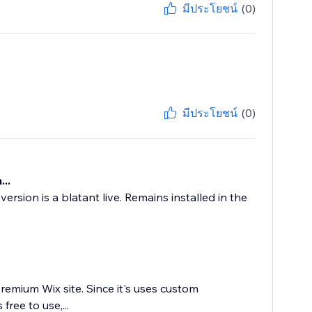
มีประโยชน์
(0)
มีประโยชน์
(0)
..
ersion is a blatant live. Remains installed in the
Premium Wix site. Since it's uses custom
free to use,...