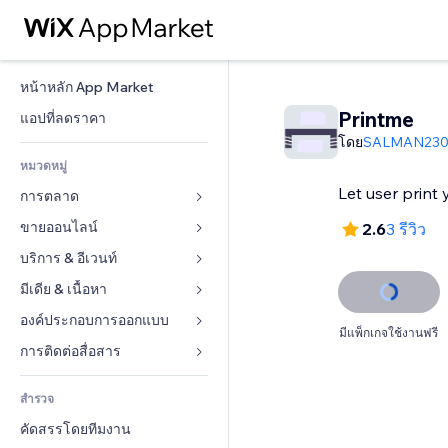
หน้าหลัก App Market
Printme
แอปที่ลดราคา
โดย
SALMAN230
หมวดหมู่
Let user print
การตลาด
ขายออนไลน์
โฆษณา
2.6
3 รีวิว
โทรศัพท์มือถือ
บริการ & อีเวนท์
แอปสำหรับร้านค้า
บทวิเคราะห์
การจัดส่ง & ส่งมอบสินค้า
มีเดีย & เนื้อหา
โรงแรม
โซเชียล
ปุ่มการจำหน่าย
อีเวนท์
องค์ประกอบการออกแบบ
แกลเลอรี
มีแพ็กเกจใช้งานฟรี
SEO
คอร์สออนไลน์
ร้านอาหาร
เพลง
แผนที่  & การนำทาง
การติดต่อสื่อสาร 
มีส่วนร่วม
สั่งพิมพ์ตามความต้องการ
อสังหาริมทรัพย์
พอดแคสต์
ส่วนบุคคล & ความปลอดภัย
แบบฟอร์ม
ทำอันดับเว็บไซต์
บัญชี
สำรวจ
การจอง
การถ่ายภาพ
นาฬิกา
บล็อก
อีเมล
คูปอง & ความภักดีในแบรนด์
คัดสรรโดยทีมงาน
วิดีโอ
เทมเพลตเพจ
แบบสำรวจ