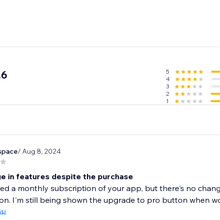
5
.6
4
3
2
1
space
/ Aug 8, 2024
e in features despite the purchase
ed a monthly subscription of your app, but there's no change 
ion. I'm still being shown the upgrade to pro button when wor
ติม