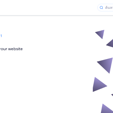
1
 your website