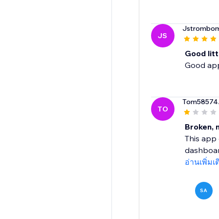
Jstrombo
JS
Good litt
Good app 
Tom58574
TO
Broken, n
This app 
dashboard
อ่านเพิ่มเ
SA