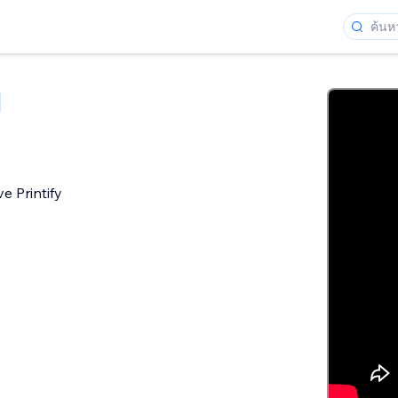
e Printify
ว