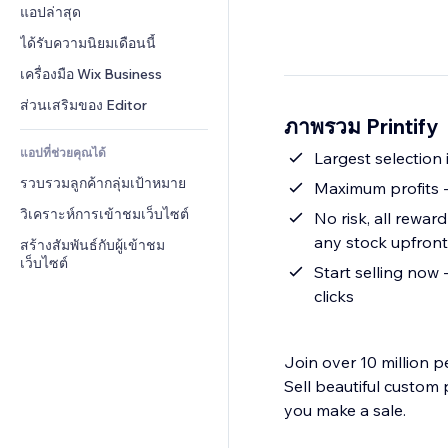
Conversion
โซลูชันคลังสินค้า
แอปล่าสุด
PDF
เอฟเฟกต์รูปภาพ
แชต
การดรอปชิป
การแชร์ไฟล์
ได้รับความนิยมเดือนนี้
ปุ่ม & เมนู
หมายเหตุ
ราคา & การสมัครใช้งาน
ข่าว
แบนเนอร์ & สัญลักษณ์
เครื่องมือ Wix Business
โทรศัพท์
การระดมทุนสาธารณะ 
บริการเนื้อหา
เครื่องคำนวน
ชุมชน
ส่วนเสริมของ Editor
(Crowdfunding)
ภาพรวม Printify
เอฟเฟกต์ข้อความ
ค้นหา
รีวิว & การรับรอง
อาหาร & เครื่องดื่ม
แอปที่ช่วยคุณได้
อากาศ
Largest selection
CRM
รวบรวมลูกค้ากลุ่มเป้าหมาย
แผนภูมิ & ตาราง
Maximum profits -
วิเคราะห์การเข้าชมเว็บไซต์
No risk, all rewar
any stock upfront
สร้างสัมพันธ์กับผู้เข้าชม
เว็บไซต์
Start selling now 
clicks
Join over 10 million p
Sell beautiful custom
you make a sale.