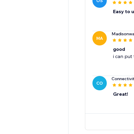
OS
Easy to 
Madisonwa
MA
good
i can put 
Connectivi
CO
Great!