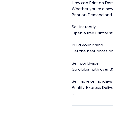
How can Print on De
Whether you're a newbi
Print on Demand and P
Sell instantly
Open a free Printify st
Build your brand
Get the best prices o
Sell worldwide
Go global with over 8
Sell more on holidays
Printify Express Deli
Personal support
Your expert account m