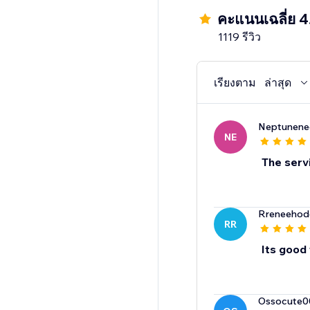
Get your money back
คะแนนเฉลี่ย 4
You'll get a rebate on
1119 รีวิว
How it works
- Sign up
เรียงตาม
ล่าสุด
- Choose your custom
- Add your design
Neptunene
- Publish to your stor
NE
- Sit back and profit
The servi
After you make a sale,
Rreneehod
RR
Its good
Ossocute0