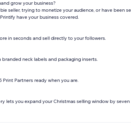
mand grow your business?
e seller, trying to monetize your audience, or have been sel
rintify have your business covered.
ore in seconds and sell directly to your followers.
n branded neck labels and packaging inserts.
5 Print Partners ready when you are.
very lets you expand your Christmas selling window by seven
anager will help take your eCommerce store to the next leve