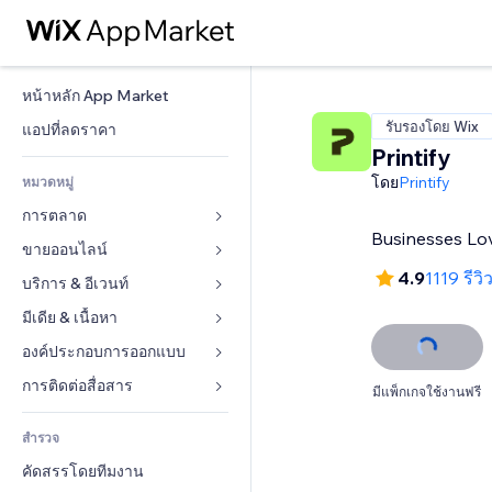
หน้าหลัก App Market
รับรองโดย Wix
แอปที่ลดราคา
Printify
โดย
Printify
หมวดหมู่
การตลาด
Businesses Lov
ขายออนไลน์
โฆษณา
4.9
1119 รีวิ
โทรศัพท์มือถือ
บริการ & อีเวนท์
แอปสำหรับร้านค้า
บทวิเคราะห์
การจัดส่ง & ส่งมอบสินค้า
มีเดีย & เนื้อหา
โรงแรม
โซเชียล
ปุ่มการจำหน่าย
อีเวนท์
องค์ประกอบการออกแบบ
แกลเลอรี
SEO
คอร์สออนไลน์
ร้านอาหาร
เพลง
แผนที่  & การนำทาง
การติดต่อสื่อสาร 
มีแพ็กเกจใช้งานฟรี
มีส่วนร่วม
สั่งพิมพ์ตามความต้องการ
อสังหาริมทรัพย์
พอดแคสต์
ส่วนบุคคล & ความปลอดภัย
แบบฟอร์ม
ทำอันดับเว็บไซต์
บัญชี
สำรวจ
การจอง
การถ่ายภาพ
นาฬิกา
บล็อก
อีเมล
คูปอง & ความภักดีในแบรนด์
คัดสรรโดยทีมงาน
วิดีโอ
เทมเพลตเพจ
แบบสำรวจ