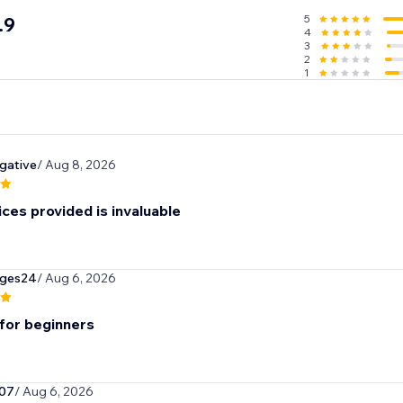
5
.9
4
 every product moved to Printify in your first three months.
3
2
1
 product
gative
/ Aug 8, 2026
e
ces provided is invaluable
 we'll print, package, and ship your products to your custom
ges24
/ Aug 6, 2026
 for beginners
07
/ Aug 6, 2026