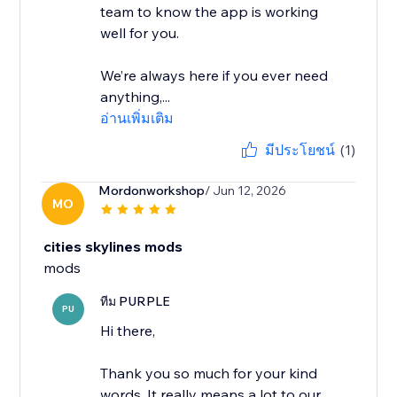
team to know the app is working
well for you.
We’re always here if you ever need
anything,...
อ่านเพิ่มเติม
มีประโยชน์
(1)
Mordonworkshop
/ Jun 12, 2026
MO
cities skylines mods
mods
ทีม PURPLE
PU
Hi there,
Thank you so much for your kind
words. It really means a lot to our