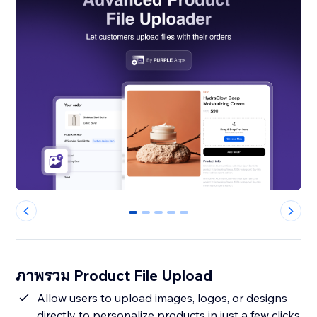
0
1
2
3
4
ภาพรวม Product File Upload
Allow users to upload images, logos, or designs
directly to personalize products in just a few clicks