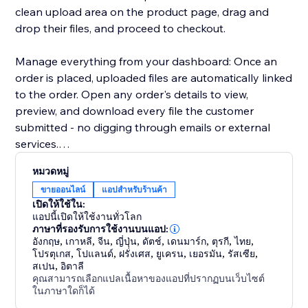
clean upload area on the product page, drag and
drop their files, and proceed to checkout.
Manage everything from your dashboard: Once an
order is placed, uploaded files are automatically linked
to the order. Open any order's details to view,
preview, and download every file the customer
submitted - no digging through emails or external
services.
หมวดหมู่
Key highlights:
ขายออนไลน์
แอปสำหรับร้านค้า
- Configure uploads per product or in bulk
เปิดให้ใช้ใน:
- Restrict by file type, size, and quantity
แอปนี้เปิดให้ใช้งานทั่วโลก
- Files appear directly in order details for easy access
ภาษาที่รองรับการใช้งานบนแอป:
อังกฤษ
,
เกาหลี
,
จีน
,
ญี่ปุ่น
,
ดัตช์
,
เดนมาร์ก
,
ตุรกี
,
ไทย
,
- Works with Stores catalog V1 and V3
โปรตุเกส
,
โปแลนด์
,
ฝรั่งเศส
,
ยูเครน
,
เยอรมัน
,
รัสเซีย
,
- Clean, modern upload UI that matches your site's
สเปน
,
อิตาลี
design
คุณสามารถเลือกแปลเนื้อหาของแอปที่ปรากฏบนเว็บไซต์
ในภาษาใดก็ได้