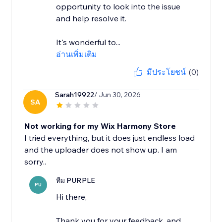
opportunity to look into the issue
and help resolve it.
It's wonderful to...
อ่านเพิ่มเติม
มีประโยชน์
(0)
Sarah19922
/ Jun 30, 2026
SA
Not working for my Wix Harmony Store
I tried everything, but it does just endless load
and the uploader does not show up. I am
ทีม PURPLE
PU
Hi there,
Thank you for your feedback, and