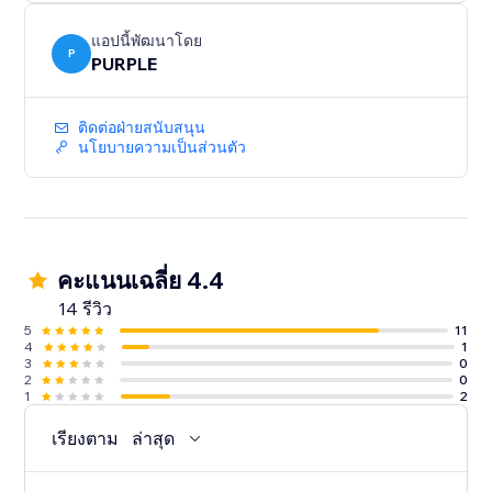
Perfect for print shops, custom merchandise, graphic
design services, wedding invitations, document
แอปนี้พัฒนาโดย
collection, and any business where customers need
P
PURPLE
to provide files
ติดต่อฝ่ายสนับสนุน
นโยบายความเป็นส่วนตัว
คะแนนเฉลี่ย 4.4
14 รีวิว
5
11
4
1
3
0
2
0
1
2
เรียงตาม
ล่าสุด