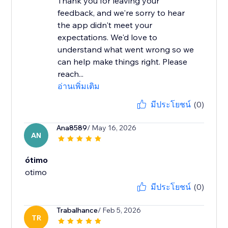
Thank you for leaving your
feedback, and we're sorry to hear
the app didn't meet your
expectations. We'd love to
understand what went wrong so we
can help make things right. Please
reach...
อ่านเพิ่มเติม
มีประโยชน์
(0)
Ana8589
/ May 16, 2026
AN
ótimo
otimo
มีประโยชน์
(0)
Trabalhance
/ Feb 5, 2026
TR