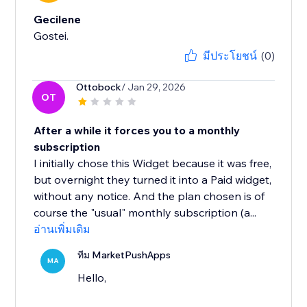
Gecilene
Gostei.
มีประโยชน์
(0)
Ottobock
/ Jan 29, 2026
OT
After a while it forces you to a monthly
subscription
I initially chose this Widget because it was free,
but overnight they turned it into a Paid widget,
without any notice. And the plan chosen is of
course the "usual" monthly subscription (a...
อ่านเพิ่มเติม
ทีม MarketPushApps
MA
Hello,