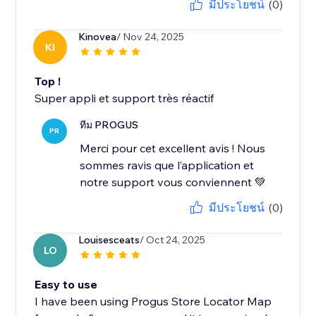
มีประโยชน์
(0)
Kinovea
/ Nov 24, 2025
KI
Top !
Super appli et support très réactif
ทีม PROGUS
PR
Merci pour cet excellent avis ! Nous
sommes ravis que l’application et
notre support vous conviennent 💚
มีประโยชน์
(0)
Louisesceats
/ Oct 24, 2025
LO
Easy to use
I have been using Progus Store Locator Map