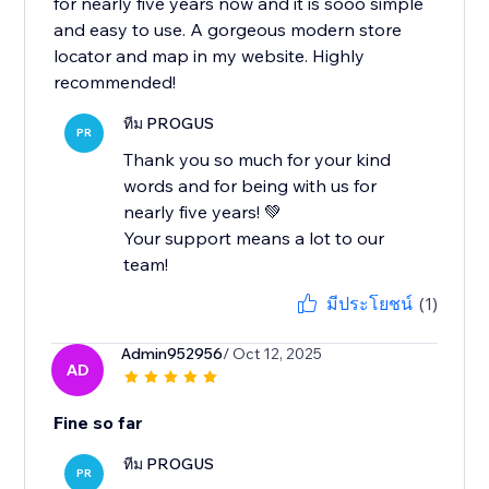
for nearly five years now and it is sooo simple
and easy to use. A gorgeous modern store
locator and map in my website. Highly
recommended!
ทีม PROGUS
PR
Thank you so much for your kind
words and for being with us for
nearly five years! 💚
Your support means a lot to our
team!
มีประโยชน์
(1)
Admin952956
/ Oct 12, 2025
AD
Fine so far
ทีม PROGUS
PR