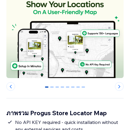
0
1
2
3
4
5
6
7
ภาพรวม Progus Store Locator Map
No API KEY required - quick installation without
any external services and costs