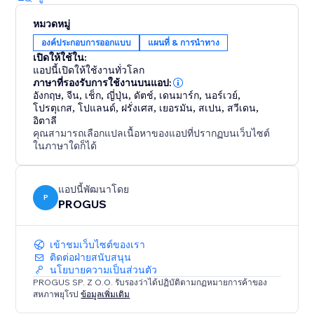
หมวดหมู่
องค์ประกอบการออกแบบ
แผนที่ & การนำทาง
เปิดให้ใช้ใน:
แอปนี้เปิดให้ใช้งานทั่วโลก
ภาษาที่รองรับการใช้งานบนแอป:
อังกฤษ
,
จีน
,
เช็ก
,
ญี่ปุ่น
,
ดัตช์
,
เดนมาร์ก
,
นอร์เวย์
,
โปรตุเกส
,
โปแลนด์
,
ฝรั่งเศส
,
เยอรมัน
,
สเปน
,
สวีเดน
,
อิตาลี
คุณสามารถเลือกแปลเนื้อหาของแอปที่ปรากฏบนเว็บไซต์
ในภาษาใดก็ได้
แอปนี้พัฒนาโดย
P
PROGUS
เข้าชมเว็บไซต์ของเรา
ติดต่อฝ่ายสนับสนุน
นโยบายความเป็นส่วนตัว
PROGUS SP. Z O.O. รับรองว่าได้ปฏิบัติตามกฏหมายการค้าของ
สหภาพยุโรป
ข้อมูลเพิ่มเติม