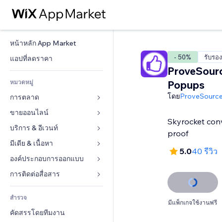
หน้าหลัก App Market
- 50%
รับรอ
แอปที่ลดราคา
ProveSourc
หมวดหมู่
Popups
โดย
ProveSourc
การตลาด
ขายออนไลน์
โฆษณา
Skyrocket conv
โทรศัพท์มือถือ
บริการ & อีเวนท์
แอปสำหรับร้านค้า
proof
บทวิเคราะห์
การจัดส่ง & ส่งมอบสินค้า
มีเดีย & เนื้อหา
โรงแรม
5.0
40 รีวิว
โซเชียล
ปุ่มการจำหน่าย
อีเวนท์
องค์ประกอบการออกแบบ
แกลเลอรี
SEO
คอร์สออนไลน์
ร้านอาหาร
เพลง
แผนที่  & การนำทาง
การติดต่อสื่อสาร 
มีส่วนร่วม
สั่งพิมพ์ตามความต้องการ
อสังหาริมทรัพย์
พอดแคสต์
ส่วนบุคคล & ความปลอดภัย
แบบฟอร์ม
ทำอันดับเว็บไซต์
บัญชี
สำรวจ
การจอง
การถ่ายภาพ
นาฬิกา
บล็อก
มีแพ็กเกจใช้งานฟรี
อีเมล
คูปอง & ความภักดีในแบรนด์
คัดสรรโดยทีมงาน
วิดีโอ
เทมเพลตเพจ
แบบสำรวจ