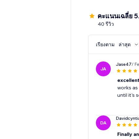
been affected by socia
Social proof is a term
คะแนนเฉลี่ย 5
40 รีวิว
เรียงตาม
ล่าสุด
Jase47
/ F
JA
excellen
works as 
until it'
Davidcynti
DA
Finally a