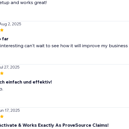
etup and works great!
 Aug 2, 2025
o far
ly interesting can't wait to see how it will improve my busines
Jul 27, 2025
ch einfach und effektiv!
p.
un 17, 2025
Activate & Works Exactly As ProveSource Claims!