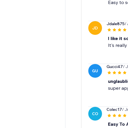
Easy to s
Jdale875
/
JD
I like it s
It's real
Gucci47
/ 
GU
unglaubli
super ap
Colec17
/ J
CO
Easy To 