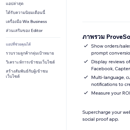
Conversion
โซลูชันคลังสินค้า
แอปล่าสุด
PDF
เอฟเฟกต์รูปภาพ
แชต
การดรอปชิป
การแชร์ไฟล์
ได้รับความนิยมเดือนนี้
ปุ่ม & เมนู
หมายเหตุ
ราคา & การสมัครใช้งาน
ข่าว
แบนเนอร์ & สัญลักษณ์
เครื่องมือ Wix Business
โทรศัพท์
การระดมทุนสาธารณะ 
บริการเนื้อหา
เครื่องคำนวน
ชุมชน
ส่วนเสริมของ Editor
(Crowdfunding)
ภาพรวม ProveSo
เอฟเฟกต์ข้อความ
ค้นหา
รีวิว & การรับรอง
อาหาร & เครื่องดื่ม
แอปที่ช่วยคุณได้
อากาศ
Show orders/sales
CRM
prompt conversio
รวบรวมลูกค้ากลุ่มเป้าหมาย
แผนภูมิ & ตาราง
Display reviews o
วิเคราะห์การเข้าชมเว็บไซต์
Facebook, Capter
สร้างสัมพันธ์กับผู้เข้าชม
เว็บไซต์
Multi-language, cu
notifications to 
Measure your ROI 
Supercharge your web
social proof app.