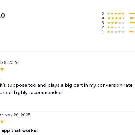
l proof.
 associated with “Fear Of Missing Out” - FOMO and the “herd 
5
.0
4
3
2
1
eb 8, 2026
t
it's suppose too and plays a big part in my conversion rate,
s sorted! highly recommended!
a
/ Nov 20, 2025
n app that works!