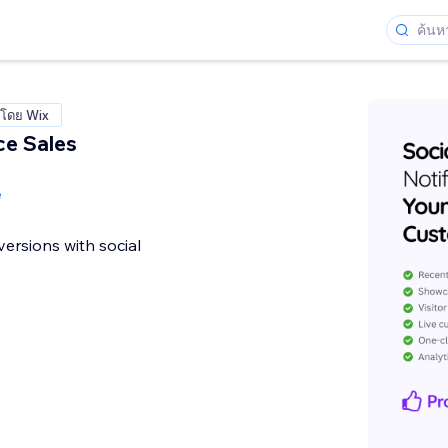
งโดย Wix
e Sales
e
ersions with social