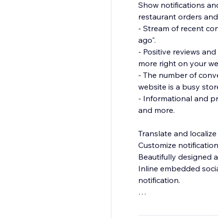
Show notifications and
restaurant orders and
- Stream of recent co
ago".
- Positive reviews and
more right on your we
- The number of conve
website is a busy stor
- Informational and p
and more.
Translate and localiz
Customize notification
Beautifully designed a
Inline embedded socia
notification.
What's Social Proof?
If you ever booked a h