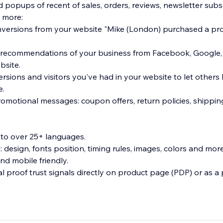
 popups of recent of sales, orders, reviews, newsletter subs
 more:
nversions from your website "Mike (London) purchased a pr
 recommendations of your business from Facebook, Google, Rev
bsite.
rsions and visitors you've had in your website to let other
e.
romotional messages: coupon offers, return policies, shippi
e to over 25+ languages.
: design, fonts position, timing rules, images, colors and more
nd mobile friendly.
l proof trust signals directly on product page (PDP) or as 
otel online because it was hot selling and you didn’t want to