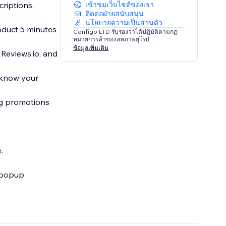
criptions,
เข้าชมเว็บไซต์ของเรา
ติดต่อฝ่ายสนับสนุน
นโยบายความเป็นส่วนตัว
oduct 5 minutes
Configo LTD รับรองว่าได้ปฏิบัติตามกฏ
หมายการค้าของสหภาพยุโรป
ข้อมูลเพิ่มเติม
iews.io, and
s know your
ng promotions
.
a popup
 miss, you've