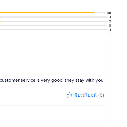
effect”.
36
1
2
0
1
 customer service is very good, they stay with you
มีประโยชน์
(0)