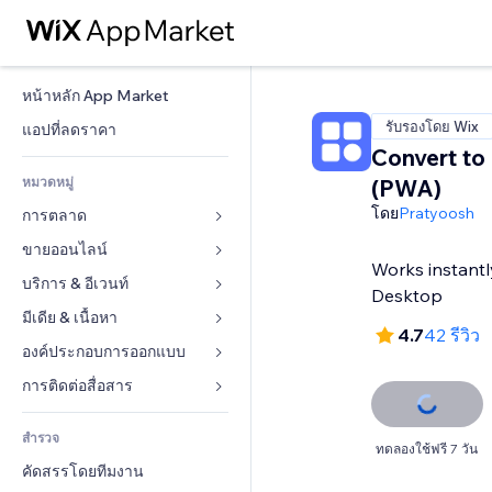
หน้าหลัก App Market
รับรองโดย Wix
แอปที่ลดราคา
Convert to
หมวดหมู่
(PWA)
โดย
Pratyoosh
การตลาด
ขายออนไลน์
โฆษณา
Works instantl
โทรศัพท์มือถือ
บริการ & อีเวนท์
แอปสำหรับร้านค้า
Desktop
บทวิเคราะห์
การจัดส่ง & ส่งมอบสินค้า
มีเดีย & เนื้อหา
โรงแรม
4.7
42 รีวิว
โซเชียล
ปุ่มการจำหน่าย
อีเวนท์
องค์ประกอบการออกแบบ
แกลเลอรี
SEO
คอร์สออนไลน์
ร้านอาหาร
เพลง
แผนที่  & การนำทาง
การติดต่อสื่อสาร 
มีส่วนร่วม
สั่งพิมพ์ตามความต้องการ
อสังหาริมทรัพย์
พอดแคสต์
ส่วนบุคคล & ความปลอดภัย
แบบฟอร์ม
ทำอันดับเว็บไซต์
บัญชี
สำรวจ
การจอง
การถ่ายภาพ
นาฬิกา
บล็อก
ทดลองใช้ฟรี 7 วัน
อีเมล
คูปอง & ความภักดีในแบรนด์
คัดสรรโดยทีมงาน
วิดีโอ
เทมเพลตเพจ
แบบสำรวจ