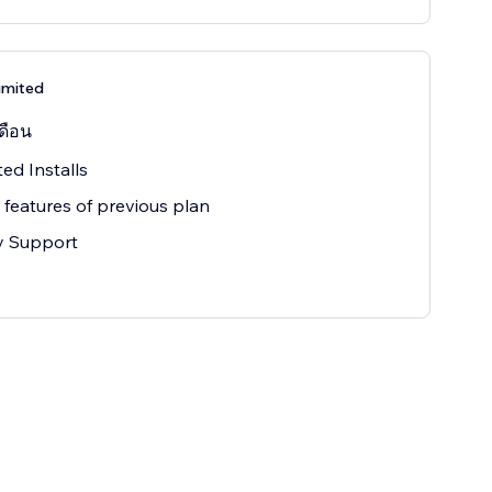
limited
ดือน
ted Installs
e features of previous plan
ty Support