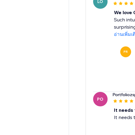
LO
We love 
Such intu
surprisin
อ่านเพิ่มเ
PR
Portfoliozs
PO
It needs 
It needs 