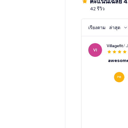
คะแนนเฉลี่ย 4
42 รีวิว
เรียงตาม
ล่าสุด
Villagefit
/ 
VI
awesom
PR