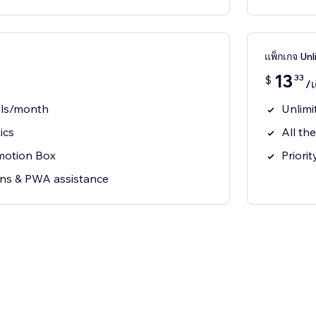
แพ็กเกจ Un
13
33
$
/เ
lls/month
Unlimi
ics
All th
motion Box
Priori
ions & PWA assistance