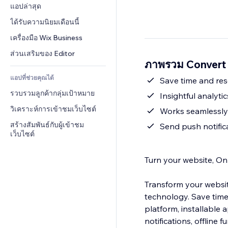
Conversion
โซลูชันคลังสินค้า
แอปล่าสุด
PDF
เอฟเฟกต์รูปภาพ
แชต
การดรอปชิป
การแชร์ไฟล์
ได้รับความนิยมเดือนนี้
ปุ่ม & เมนู
หมายเหตุ
ราคา & การสมัครใช้งาน
ข่าว
แบนเนอร์ & สัญลักษณ์
เครื่องมือ Wix Business
โทรศัพท์
การระดมทุนสาธารณะ 
บริการเนื้อหา
เครื่องคำนวน
ชุมชน
ส่วนเสริมของ Editor
(Crowdfunding)
ภาพรวม Convert
เอฟเฟกต์ข้อความ
ค้นหา
รีวิว & การรับรอง
อาหาร & เครื่องดื่ม
แอปที่ช่วยคุณได้
อากาศ
Save time and res
CRM
รวบรวมลูกค้ากลุ่มเป้าหมาย
แผนภูมิ & ตาราง
Insightful analyti
วิเคราะห์การเข้าชมเว็บไซต์
Works seamlessly 
สร้างสัมพันธ์กับผู้เข้าชม
Send push notific
เว็บไซต์
Turn your website, On
Transform your websit
technology. Save time
platform, installable
notifications, offline 