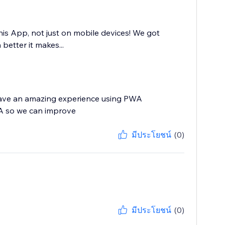
this App, not just on mobile devices! We got
etter it makes...
u have an amazing experience using PWA
WA so we can improve
มีประโยชน์
(0)
มีประโยชน์
(0)