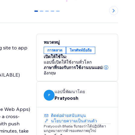
0
1
2
3
4
หมวดหมู่
 site to app
การตลาด
โทรศัพท์มือถือ
เปิดให้ใช้ใน:
แอปนี้เปิดให้ใช้งานทั่วโลก
ภาษาที่รองรับการใช้งานบนแอป:
อังกฤษ
VAILABLE)
แอปนี้พัฒนาโดย
P
Pratyoosh
sive Web Apps)
ติดต่อฝ่ายสนับสนุน
 a cross-
นโยบายความเป็นส่วนตัว
with push
Pratyoosh Bhatia รับรองว่าได้ปฏิบัติตา
 minutes, take
มกฏหมายการค้าของสหภาพยุโรป