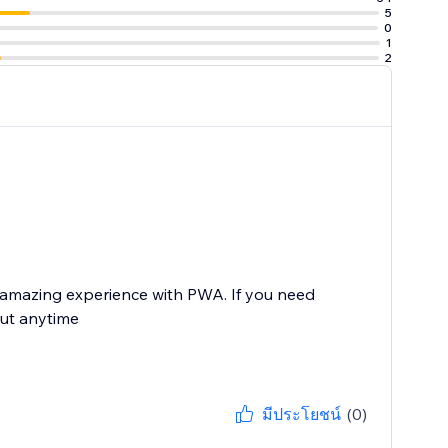
5
0
1
2
n amazing experience with PWA. If you need
out anytime
มีประโยชน์
(0)