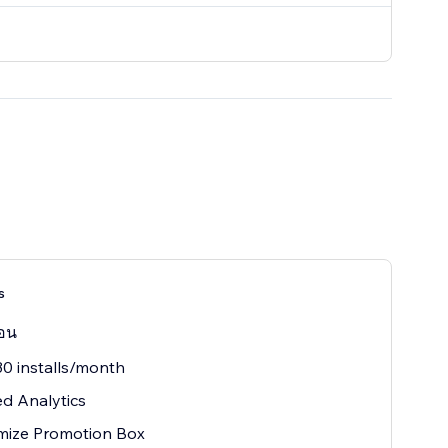
s
ือน
0 installs/month
ed Analytics
mize Promotion Box