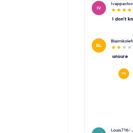
Ivappavlo
IV
I don't k
Blairnikole
BL
unsure
PR
Louis716
/ 