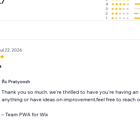
.7
4
3
2
1
Jul 22, 2026
e
ทีม Pratyoosh
Thank you so much. we're thrilled to have you're having a
anything or have ideas on improvement,feel free to reach 
– Team PWA for Wix