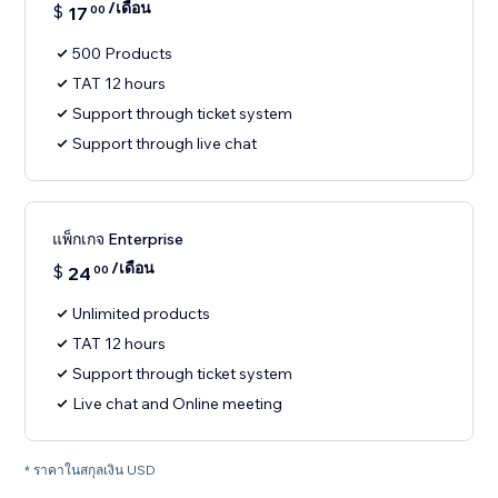
/เดือน
$
17
00
500 Products
TAT 12 hours
Support through ticket system
Support through live chat
แพ็กเกจ Enterprise
/เดือน
$
24
00
Unlimited products
TAT 12 hours
Support through ticket system
Live chat and Online meeting
* ราคาในสกุลเงิน USD