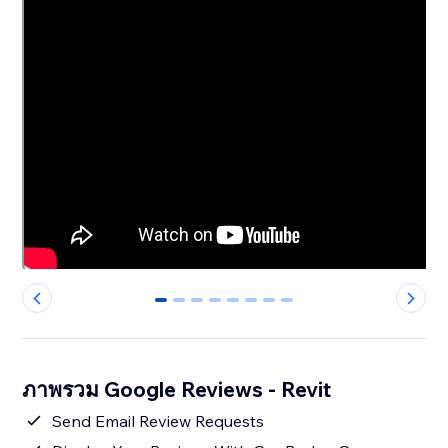
0
1
2
3
4
5
6
7
ภาพรวม Google Reviews - Revit
Send Email Review Requests