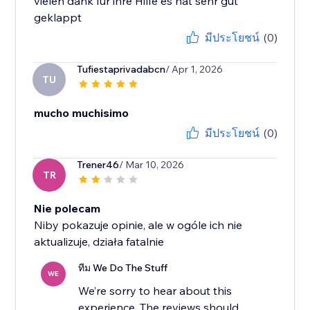
vielen dank für ihre Hilfe es hat sehr gut
geklappt
มีประโยชน์
(0)
Tufiestaprivadabcn
/ Apr 1, 2026
TU
mucho muchisimo
มีประโยชน์
(0)
Trener46
/ Mar 10, 2026
TR
Nie polecam
Niby pokazuje opinie, ale w ogóle ich nie
aktualizuje, działa fatalnie
ทีม We Do The Stuff
WE
We’re sorry to hear about this
experience. The reviews should