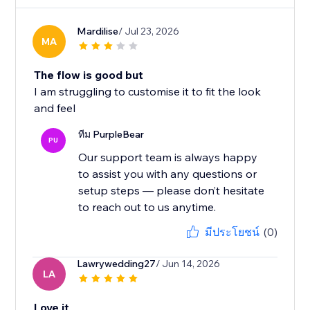
Mardilise
/ Jul 23, 2026
MA
The flow is good but
I am struggling to customise it to fit the look
and feel
ทีม PurpleBear
PU
Our support team is always happy
to assist you with any questions or
setup steps — please don’t hesitate
to reach out to us anytime.
มีประโยชน์
(0)
Lawrywedding27
/ Jun 14, 2026
LA
Love it