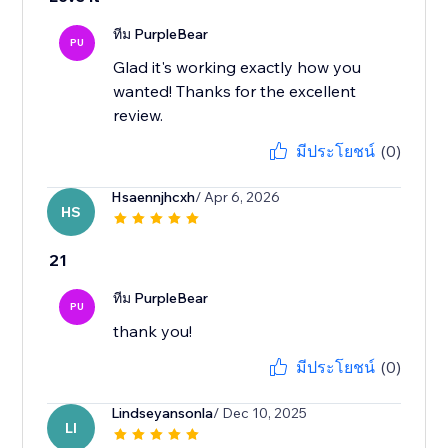
ทีม PurpleBear
PU
Glad it's working exactly how you
wanted! Thanks for the excellent
review.
มีประโยชน์
(0)
Hsaennjhcxh
/ Apr 6, 2026
HS
21
ทีม PurpleBear
PU
thank you!
มีประโยชน์
(0)
Lindseyansonla
/ Dec 10, 2025
LI